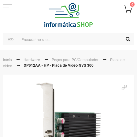
0
Tudo
Início
Hardware
Peças para PC/Computador
Placa de
XP612AA - HP - Placa de Vídeo NVS 300
vídeo