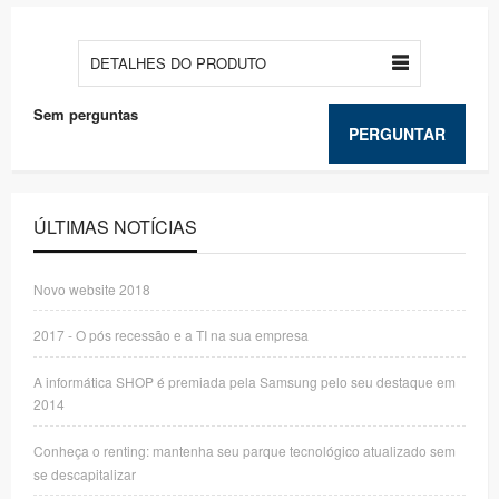
DETALHES DO PRODUTO
Sem perguntas
PERGUNTAR
ÚLTIMAS NOTÍCIAS
Novo website 2018
2017 - O pós recessão e a TI na sua empresa
A informática SHOP é premiada pela Samsung pelo seu destaque em
2014
Conheça o renting: mantenha seu parque tecnológico atualizado sem
se descapitalizar