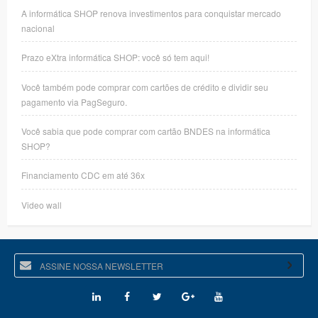
A informática SHOP renova investimentos para conquistar mercado
nacional
Prazo eXtra informática SHOP: você só tem aqui!
Você também pode comprar com cartões de crédito e dividir seu
pagamento via PagSeguro.
Você sabia que pode comprar com cartão BNDES na informática
SHOP?
Financiamento CDC em até 36x
Video wall