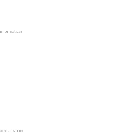
informática?
6028 - EATON.