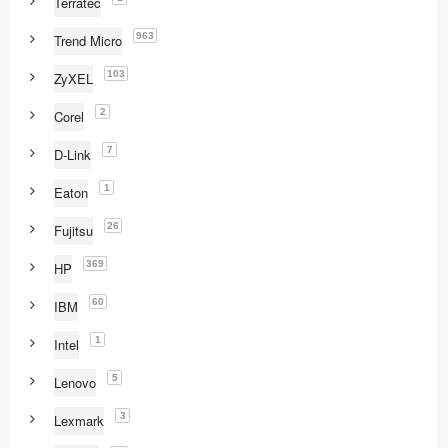
Terratec
963
Trend Micro
103
ZyXEL
2
Corel
7
D-Link
1
Eaton
26
Fujitsu
369
HP
60
IBM
1
Intel
5
Lenovo
3
Lexmark