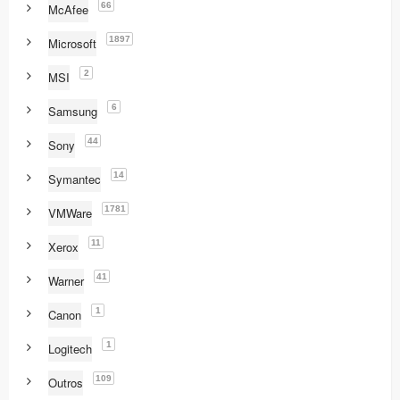
66
McAfee
1897
Microsoft
2
MSI
6
Samsung
44
Sony
14
Symantec
1781
VMWare
11
Xerox
41
Warner
1
Canon
1
Logitech
109
Outros