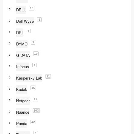
18
DELL
9
Dell Wyse
1
DPI
3
DYMO
10
G DATA
1
Infocus
91
Kaspersky Lab
16
Kodak
12
Netgear
103
Nuance
42
Panda
1