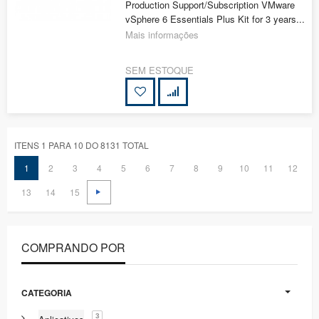
Production Support/Subscription VMware
vSphere 6 Essentials Plus Kit for 3 years...
Mais informações
SEM ESTOQUE
ITENS 1 PARA 10 DO 8131 TOTAL
1
2
3
4
5
6
7
8
9
10
11
12
13
14
15
COMPRANDO POR
CATEGORIA
3