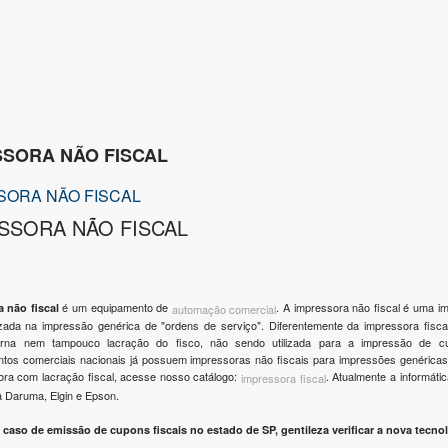
SSORA NÃO FISCAL
SORA NÃO FISCAL
SSORA NÃO FISCAL
é um equipamento de
. A impressora não fiscal é uma im
 não fiscal
automação comercial
lizada na impressão genérica de "ordens de serviço". Diferentemente da impressora fisc
erna nem tampouco lacração do fisco, não sendo utilizada para a impressão de cu
ntos comerciais nacionais já possuem impressoras não fiscais para impressões genérica
ra com lacração fiscal, acesse nosso catálogo:
. Atualmente a informát
impressora fiscal
a Daruma, Elgin e Epson.
caso de emissão de cupons fiscais no estado de SP, gentileza verificar a nova tecno