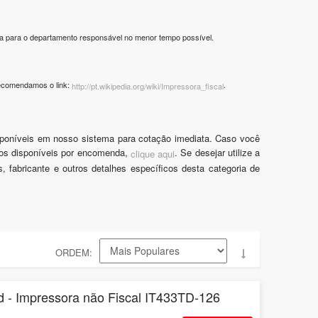
ria para o departamento responsável no menor tempo possível.
recomendamos o link:
.
http://pt.wikipedia.org/wiki/Impressora_fiscal
sponíveis em nosso sistema para cotação imediata. Caso você
mos disponíveis por encomenda,
. Se desejar utilize a
clique aqui
ços, fabricante e outros detalhes específicos desta categoria de
ORDEM
d - Impressora não Fiscal IT433TD-126