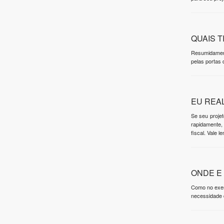
QUAIS T
Resumidament
pelas portas
EU REA
Se seu proje
rapidamente, 
fiscal. Vale 
ONDE E
Como no exem
necessidade d