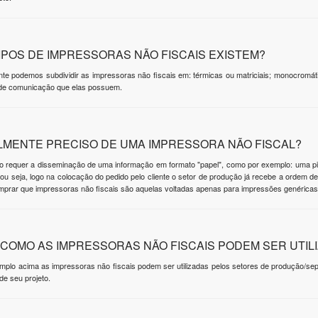
IPOS DE IMPRESSORAS NÃO FISCAIS EXISTEM?
e podemos subdividir as impressoras não fiscais em: térmicas ou matriciais; monocromáti
 de comunicação que elas possuem.
LMENTE PRECISO DE UMA IMPRESSORA NÃO FISCAL?
to requer a disseminação de uma informação em formato "papel", como por exemplo: uma pi
ou seja, logo na colocação do pedido pelo cliente o setor de produção já recebe a ordem d
lemprar que impressoras não fiscais são aquelas voltadas apenas para impressões genéricas
 COMO AS IMPRESSORAS NÃO FISCAIS PODEM SER UTIL
plo acima as impressoras não fiscais podem ser utilizadas pelos setores de produção/se
e seu projeto.