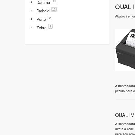
13
Daruma
QUAL 
12
Diebold
Abaixo iremo
2
Perto
1
Zebra
A Impressora
pedido para o
QUAL I
A impressora
direta à red
para seu proj