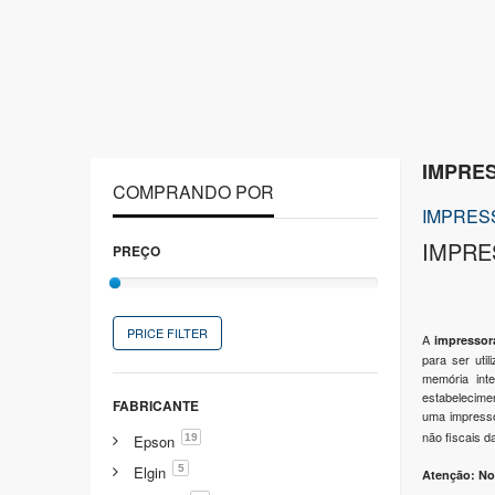
IMPRE
COMPRANDO POR
IMPRES
IMPRE
PREÇO
PRICE FILTER
A
impressora
para ser uti
memória int
estabelecime
FABRICANTE
uma impresso
não fiscais d
19
Epson
5
Elgin
Atenção: No 