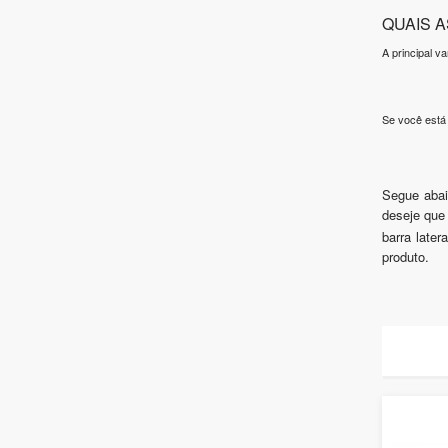
QUAIS 
A principal v
Se você está
Segue abai
deseje que
barra later
produto.