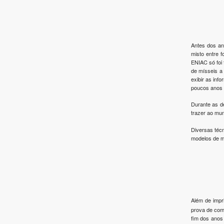
Antes dos an
misto entre 
ENIAC só foi 
de mísseis a 
exibir as in
poucos anos 
Durante as d
trazer ao mun
Diversas técn
modelos de mu
Além de impri
prova de com
fim dos anos 