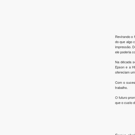
Revirando o f
do que algo 
impressão. D
ele poderia c
Na década se
Epson e a HP
ofereciam um
Com o sucess
trabalho.
O futuro pro
que o custo 