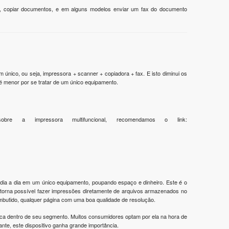
tos, copiar documentos, e em alguns modelos enviar um fax do documento
único, ou seja, impressora + scanner + copiadora + fax. E isto diminui os
é menor por se tratar de um único equipamento.
e a impressora multifuncional, recomendamos o link:
o dia a dia em um único equipamento, poupando espaço e dinheiro. Este é o
e torna possível fazer impressões diretamente de arquivos armazenados no
embutido, qualquer página com uma boa qualidade de resolução.
aca dentro de seu segmento. Muitos consumidores optam por ela na hora de
ante, este dispositivo ganha grande importância.