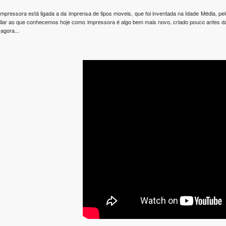
 impressora está ligada a da imprensa de tipos moveis, que foi inventada na Idade Média, p
milar ao que conhecemos hoje como impressora é algo bem mais novo, criado pouco antes da 
 agora...