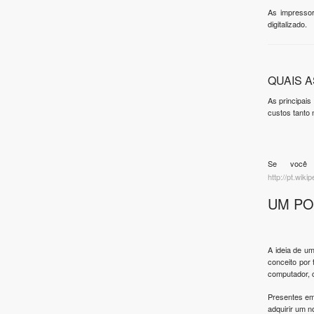
As impressor
digitalizado.
QUAIS 
As principais
custos tanto 
Se você e
http://pt.wik
UM PO
A ideia de um
conceito por
computador, c
Presentes em
adquirir um n