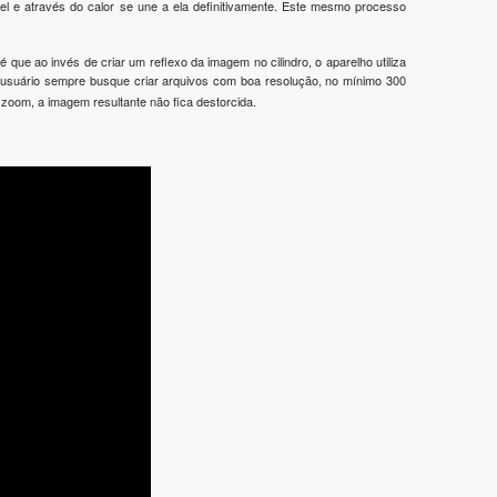
pel e através do calor se une a ela definitivamente. Este mesmo processo
 que ao invés de criar um reflexo da imagem no cilindro, o aparelho utiliza
 usuário sempre busque criar arquivos com boa resolução, no mínimo 300
 zoom, a imagem resultante não fica destorcida.