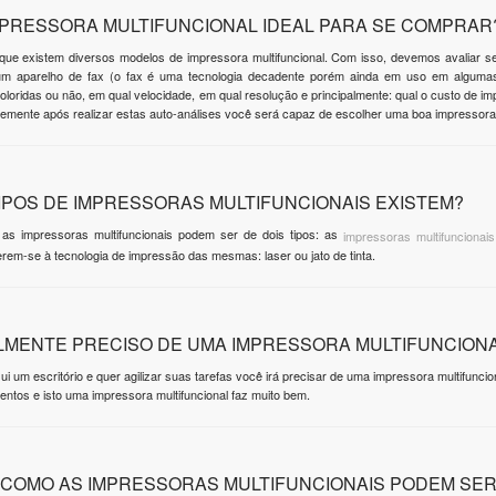
MPRESSORA MULTIFUNCIONAL IDEAL PARA SE COMPRAR
 que existem diversos modelos de impressora multifuncional. Com isso, devemos avaliar
m aparelho de fax (o fax é uma tecnologia decadente porém ainda em uso em algumas
loridas ou não, em qual velocidade, em qual resolução e principalmente: qual o custo de imp
emente após realizar estas auto-análises você será capaz de escolher uma boa impressora 
TIPOS DE IMPRESSORAS MULTIFUNCIONAIS EXISTEM?
as impressoras multifuncionais podem ser de dois tipos: as
impressoras multifuncionais 
rem-se à tecnologia de impressão das mesmas: laser ou jato de tinta.
LMENTE PRECISO DE UMA IMPRESSORA MULTIFUNCION
i um escritório e quer agilizar suas tarefas você irá precisar de uma impressora multifuncional
ntos e isto uma impressora multifuncional faz muito bem.
 COMO AS IMPRESSORAS MULTIFUNCIONAIS PODEM SER