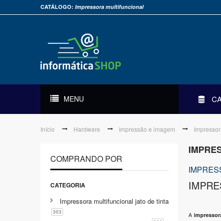
CATÁLOGO:
Impressora multifuncional
MENU
C
Início
Hardware
Impressão e imagem
Impressor
IMPRE
COMPRANDO POR
IMPRES
IMPRE
CATEGORIA
Impressora multifuncional jato de tinta
303
A
impressor