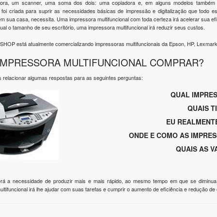
ora, um scanner, uma soma dos dois: uma copiadora e, em alguns modelos também 
l foi criada para suprir as necessidades básicas de impressão e digitalização que todo es
 sua casa, necessita. Uma impressora multifuncional com toda certeza irá acelerar sua efi
ual o tamanho de seu escritório, uma impressora multifuncional irá reduzir seus custos.
a SHOP está atualmente comercializando impressoras multifuncionais da Epson, HP, Lexmar
IMPRESSORA MULTIFUNCIONAL COMPRAR?
s relacionar algumas respostas para as seguintes perguntas:
QUAL IMPRES
QUAIS T
EU REALMENTE
ONDE E COMO AS IMPRES
QUAIS AS 
á a necessidade de produzir mais e mais rápido, ao mesmo tempo em que se diminua o
ltifuncional irá lhe ajudar com suas tarefas e cumprir o aumento de eficiência e redução de