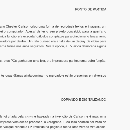
PONTO DE PARTIDA
icano Chester Carlson criou uma forma de reproduzir textos e imagens, um
meiro computador. Apesar de ter o seu projeto concebido para a guerra, o
 única função era executar cálculos complexos para direcionar o lançamento
ladora por dentro. Um fato curioso era a falta de um display de vídeo para
esma forma nos anos seguintes. Nesta época, a TV ainda demoraria alguns
s, e os PCs ganharam uma tela, e a impressora ganhou uma outra função,
ser. As duas últimas ainda dominam o mercado e estão presentes em diversos
COPIANDO E DIGITALIZANDO
a foi criada pela
e baseada na invenção de Carlson, e é mais uma
Xerox
empresa vem desse processo, a xerografia. Tudo isso ocorreu por volta do
el que recebe a luz refletida na página e recria uma versão virtual dela.