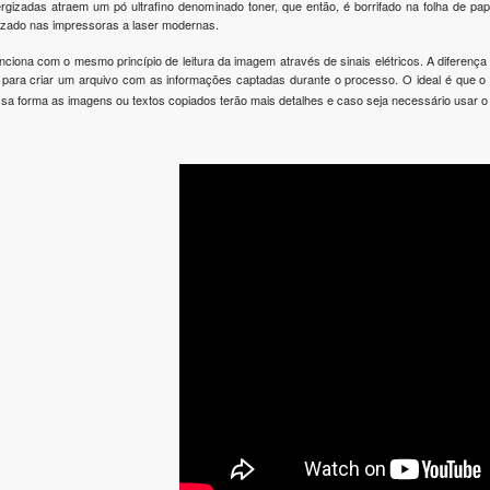
rgizadas atraem um pó ultrafino denominado toner, que então, é borrifado na folha de pa
lizado nas impressoras a laser modernas.
ciona com o mesmo princípio de leitura da imagem através de sinais elétricos. A diferença é
para criar um arquivo com as informações captadas durante o processo. O ideal é que o
ssa forma as imagens ou textos copiados terão mais detalhes e caso seja necessário usar o