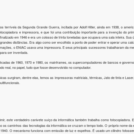
os terríveis da Segunda Grande Guerra, incitada por Adolf Hitler, ainda em 1938, o amer
fotocopiadora e impressora, e que foi uma contribuição importante para a invenção do pri
finalizado em 1946 e era um colosso de trinta toneladas que ocupava uma sala inteira. Sua
grandes distâncias. Era algo como ser encolhido a ponto de poder entrar e operar uma calcu
formações, o ENIAC usava uma impressora. E seus principais sucessores trabalharam da m
para ser inventada.
écadas de 1960, 1970 e 1980, os mainframes, os supercomputadores de bancos e governo
do real, no papel, tudo que fosse desenvolvido no computador.
icas surgiram, dentre elas, temos as impressoras matriciais, térmicas, Jato de tinta e La
ltifuncionais.
mir, este verdadeiro canivete suíço da informática também trabalha como fotocopiadora. El
o os caminhos das tecnologias da informática se cruzam o tempo todo. O próprio nome da 
1940. O mecanismo funciona com emissão de luz e espelhos. É usado um cilindro fotossensív