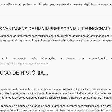
as multifuncionais podem ser utilizadas para imprimir documentos, digitalizar documen
AS VANTAGENS DE UMA IMPRESSORA MULTIFUNCIONAL?
 vantagens de uma impressora multifuncional são: diversos equipamentos conjugados em um 
na aquisição do equipamento quanto no seu uso no dia-a-dia pois até o consumo de energia 
stá procurando mais informações e busca mais conhecimento sobr
.
ipedia.org/wiki/Equipamento_multifuncional
UCO DE HISTÓRIA...
 aparelho multifuncional é oferecer para o usuário diversas soluções às eventualidades d
 trás das impressoras multifuncionais. Presentes no mercado há alguns anos, com elas, s
riar fotocópias de documentos físicos e ainda digitalizar, através de um Scanner de mesa 
 residências e negócios de todos os tipos e tamanhos, a impressora multifuncional se dest
ovo periférico. Em um contexto em que o intercâmbio entre o mundo físico e o virtual é const