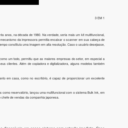
3 EM 1
inta anos, na década de 1980. Na verdade, seria mais um kit multifuncional,
O mecanismo da impressora permitia encaixar o scanner em sua cabeça de
tempo constituía uma imagem em alta resolução. Caso o usuário desejasse,
 como um todo, permitiu que as maiores empresas do setor, em especial a
us clientes. Além de copiadora e digitalizadora, alguns modelos também
anto em casa, como no escritório, é capaz de proporcionar um excelente
 como reservatório, lançou uma multifuncional com o sistema Bulk Ink, em
o chefe de vendas da companhia japonesa.