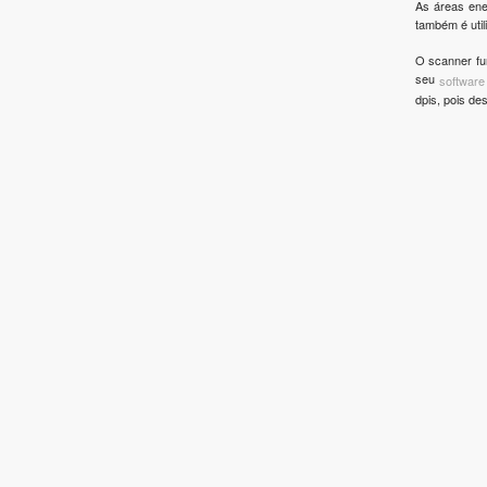
As áreas ene
também é uti
O scanner fun
seu
software
dpis, pois de