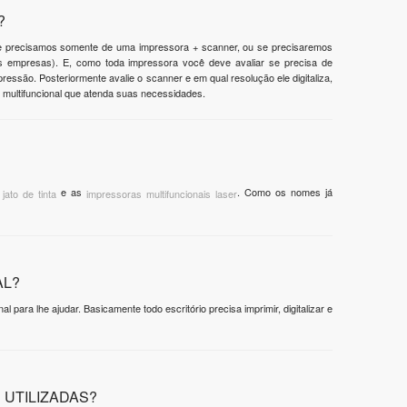
?
 se precisamos somente de uma impressora + scanner, ou se precisaremos
 empresas). E, como toda impressora você deve avaliar se precisa de
ressão. Posteriormente avalie o scanner e em qual resolução ele digitaliza,
multifuncional que atenda suas necessidades.
e as
. Como os nomes já
jato de tinta
impressoras multifuncionais laser
AL?
 para lhe ajudar. Basicamente todo escritório precisa imprimir, digitalizar e
 UTILIZADAS?