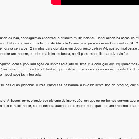
undo do baú, conseguimos encontrar a primeira multifuncional. Ela foi criada há cerca de tr
concebido como único. Ela foi construída pela Scanntronic para rodar no Commodore 64. 
emorava cerca de 12 minutos para digitalizar um documento padrão A4, que ao final desse 
onectar um modem, e a ele uma linha telefônica, ao kit para transmitir o arquivo via fax.
guinte, com a popularização da impressora jato de tinta, e a evolução dos equipamentos
, investissem em produtos híbridos, que pudessem resolver todos as necessidades de se
a máquina de fax integrada.
o das duas pioneiras outras empresas passaram a investir neste tipo de produto, que t
mete. A Epson, aproveitando seu sistema de impressão, em que os cartuchos servem apenas
da tinta é muito menor, aumentando a autonomia da impressora, que se mantém como o carr