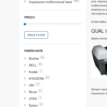
882
uma impress
Impressora multifuncional laser
multifunciona
empresa ou em
não importa q
PREÇO
A informátic
QUAL 
PRICE FILTER
Abaixo iremo
FABRICANTE
65
Brother
25
DELL
1
Kodak
50
KYOCERA
27
OKI
Sempre haver
27
Ricoh
impressora mu
6
UTAX
17
Epson