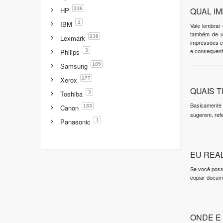
316
HP
QUAL I
1
IBM
Vale lembrar
também de u
238
Lexmark
impressões co
e consequent
3
Philips
109
Samsung
177
Xerox
QUAIS 
3
Toshiba
Basicamente 
183
Canon
sugerem, refe
1
Panasonic
EU REA
Se você possu
copiar docume
ONDE E