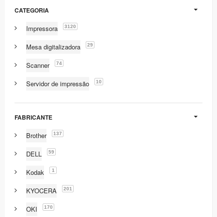
CATEGORIA
3120
Impressora
29
Mesa digitalizadora
74
Scanner
10
Servidor de impressão
FABRICANTE
137
Brother
59
DELL
1
Kodak
201
KYOCERA
170
OKI