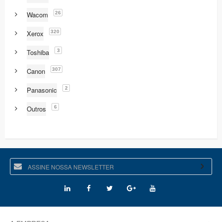
26
Wacom
320
Xerox
3
Toshiba
307
Canon
2
Panasonic
6
Outros