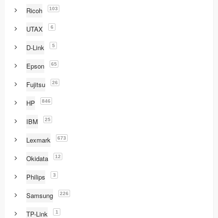
103
Ricoh
6
UTAX
5
D-Link
65
Epson
26
Fujitsu
846
HP
25
IBM
673
Lexmark
12
Okidata
3
Philips
226
Samsung
1
TP-Link