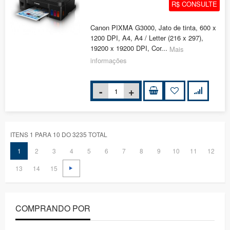
R$ CONSULTE
Canon PIXMA G3000, Jato de tinta, 600 x
1200 DPI, A4, A4 / Letter (216 x 297),
19200 x 19200 DPI, Cor...
Mais
informações
ITENS 1 PARA 10 DO 3235 TOTAL
1
2
3
4
5
6
7
8
9
10
11
12
13
14
15
COMPRANDO POR