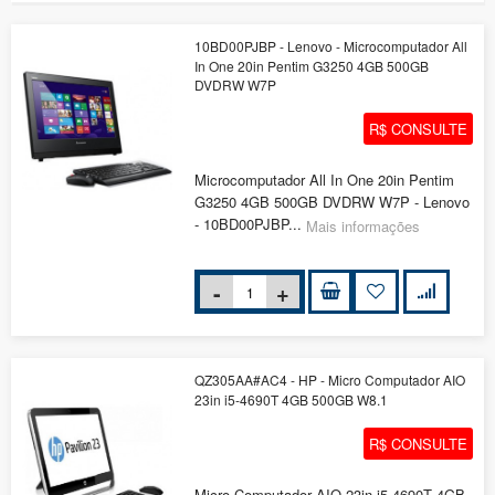
10BD00PJBP - Lenovo - Microcomputador All
In One 20in Pentim G3250 4GB 500GB
DVDRW W7P
R$ CONSULTE
Microcomputador All In One 20in Pentim
G3250 4GB 500GB DVDRW W7P - Lenovo
- 10BD00PJBP...
Mais informações
QZ305AA#AC4 - HP - Micro Computador AIO
23in i5-4690T 4GB 500GB W8.1
R$ CONSULTE
Micro Computador AIO 23in i5-4690T 4GB