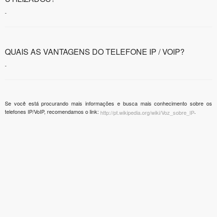
-
QUAIS AS VANTAGENS DO TELEFONE IP / VOIP?
-
Se você está procurando mais informações e busca mais conhecimento sobre os
telefones IP/VoIP, recomendamos o link:
.
http://pt.wikipedia.org/wiki/Voz_sobre_IP