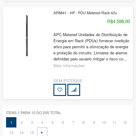
AP8841 - HP - PDU Metered Rack 42u
R$4.598,00
APC Metered Unidades de Distribuição de
Energia em Rack (PDUs) fornecer medição
ativo para permitir a otimização de energia
e proteção do circuito. Limiares de alarme
definidas pelo usuário mitigar o risco co...
Mais informações
SEM ESTOQUE
ITENS 1 PARA 10 DO 205 TOTAL
1
2
3
4
5
6
7
8
9
10
11
12
13
14
15