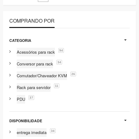
COMPRANDO POR
CATEGORIA
94
Acessórios para rack
34
Conversor para rack
26
Comutador/Chaveador KVM
11
Rack para servidor
37
PDU
DISPONIBILIDADE
34
entrega imediata