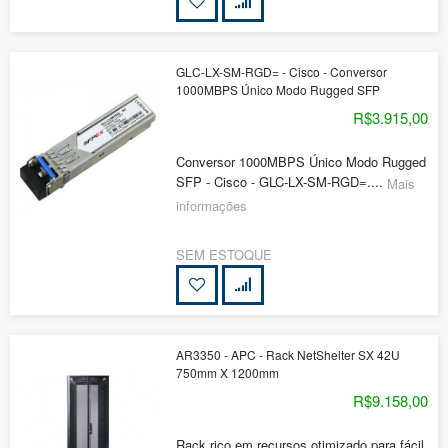
GLC-LX-SM-RGD= - Cisco - Conversor
1000MBPS Único Modo Rugged SFP
R$3.915,00
Conversor 1000MBPS Único Modo Rugged
SFP - Cisco - GLC-LX-SM-RGD=....
Mais
informações
SEM ESTOQUE
AR3350 - APC - Rack NetShelter SX 42U
750mm X 1200mm
R$9.158,00
Rack rico em recursos otimizado para fácil