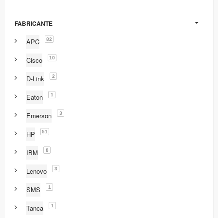
FABRICANTE
82
APC
10
Cisco
2
D-Link
1
Eaton
3
Emerson
51
HP
8
IBM
3
Lenovo
1
SMS
1
Tanca