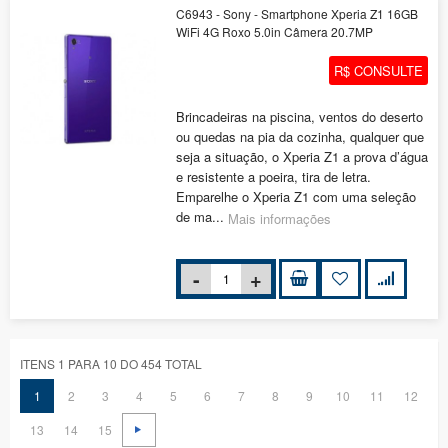
C6943 - Sony - Smartphone Xperia Z1 16GB
WiFi 4G Roxo 5.0in Câmera 20.7MP
R$ CONSULTE
Brincadeiras na piscina, ventos do deserto
ou quedas na pia da cozinha, qualquer que
seja a situação, o Xperia Z1 a prova d’água
e resistente a poeira, tira de letra.
Emparelhe o Xperia Z1 com uma seleção
de ma...
Mais informações
ITENS 1 PARA 10 DO 454 TOTAL
1
2
3
4
5
6
7
8
9
10
11
12
13
14
15