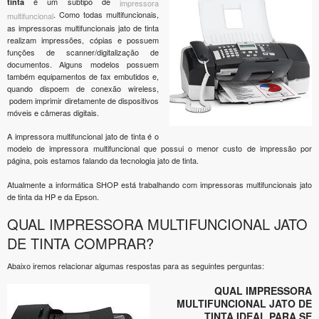
é um subtipo de
tinta
impressora
. Como todas multifuncionais,
multifuncional
as impressoras multifuncionais jato de tinta
realizam impressões, cópias e possuem
funções de scanner/digitalização de
documentos. Alguns modelos possuem
também equipamentos de fax embutidos e,
quando dispoem de conexão wireless,
podem imprimir diretamente de dispositivos
móveis e cåmeras digitais.
A impressora multifuncional jato de tinta é o
modelo de impressora multifuncional que possui o menor custo de impressão por
página, pois estamos falando da tecnologia jato de tinta.
Atualmente a informática SHOP está trabalhando com impressoras multifuncionais jato
de tinta da HP e da Epson.
QUAL IMPRESSORA MULTIFUNCIONAL JATO
DE TINTA COMPRAR?
Abaixo iremos relacionar algumas respostas para as seguintes perguntas:
QUAL IMPRESSORA
MULTIFUNCIONAL JATO DE
TINTA IDEAL PARA SE