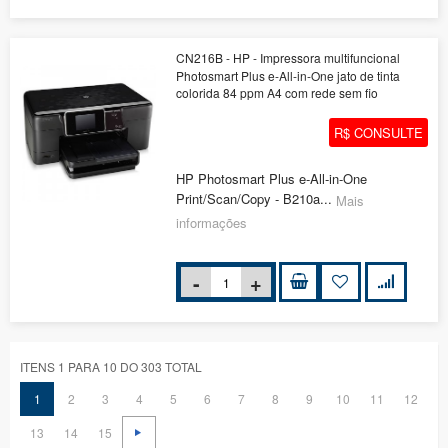
CN216B - HP - Impressora multifuncional
Photosmart Plus e-All-in-One jato de tinta
colorida 84 ppm A4 com rede sem fio
R$ CONSULTE
HP Photosmart Plus e-All-in-One
Print/Scan/Copy - B210a...
Mais
informações
ITENS 1 PARA 10 DO 303 TOTAL
1
2
3
4
5
6
7
8
9
10
11
12
13
14
15