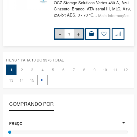
OCZ Storage Solutions Vertex 460 A, Azul,
Cinzento, Branco, ATA serial III, MLC, A19,
256-bit AES, 0 - 70 °C...
Mais informações
ITENS 1 PARA 10 DO 3376 TOTAL
1
2
3
4
5
6
7
8
9
10
11
12
13
14
15
COMPRANDO POR
PREÇO