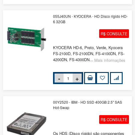
055J40UN - KYOCERA - HD Disco rígido HD-
6 32GB
R$ CONSULTE
KYOCERA HD-6, Preto, Verde, Kyocera
FS-2100D, FS-2100DN, FS-4100DN, FS-
4200DN, FS-4300DN...
Mais informações
00Y2520 - IBM - HD SSD 400GB 2.5" SAS
Hot-Swap
R$ CONSULTE
Os HDS (Disco rígido) são componentes