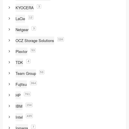
3
KYOCERA
12
LaCie
3
Netgear
116
OCZ Storage Solutions
53
Plextor
4
TDK
53
Team Group
364
Fujitsu
761
HP
154
IBM
435
Intel
7
Iomega