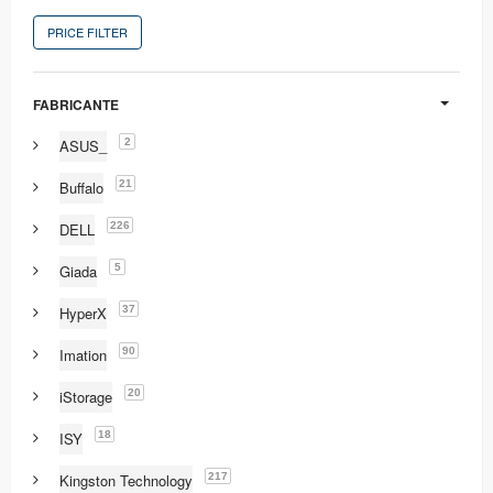
PRICE FILTER
FABRICANTE
2
ASUS_
21
Buffalo
226
DELL
5
Giada
37
HyperX
90
Imation
20
iStorage
18
ISY
217
Kingston Technology