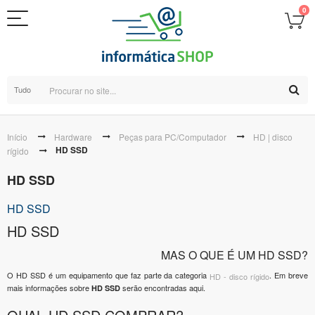
0
Tudo
Início
Hardware
Peças para PC/Computador
HD | disco
HD SSD
rígido
HD SSD
HD SSD
HD SSD
MAS O QUE É UM HD SSD?
O HD SSD é um equipamento que faz parte da categoria
. Em breve
HD - disco rígido
mais informações sobre
serão encontradas aqui.
HD SSD