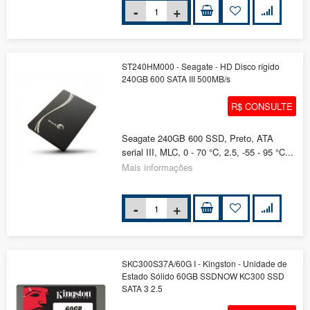
ST240HM000 - Seagate - HD Disco rígido
240GB 600 SATA III 500MB/s
R$ CONSULTE
Seagate 240GB 600 SSD, Preto, ATA
serial III, MLC, 0 - 70 °C, 2.5, -55 - 95 °C...
Mais informações
SKC300S37A/60G I - Kingston - Unidade de
Estado Sólido 60GB SSDNOW KC300 SSD
SATA 3 2.5