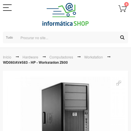
0
Tudo
Início
Hardware
Computadores
Workstation
WD060AV#583 - HP - Workstation Z600