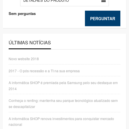
DETALHES DO PRODUTO
Sem perguntas
PERGUNTAR
ÚLTIMAS NOTÍCIAS
Novo website 2018
2017 - O pós recessão e a TI na sua empresa
A informática SHOP é premiada pela Samsung pelo seu destaque em
2014
Conheça o renting: mantenha seu parque tecnológico atualizado sem
se descapitalizar
A informática SHOP renova investimentos para conquistar mercado
nacional