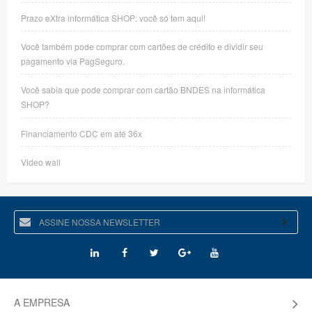
Prazo eXtra informática SHOP: você só tem aqui!
Você também pode comprar com cartões de crédito e dividir seu
pagamento via PagSeguro.
Você sabia que pode comprar com cartão BNDES na informática
SHOP?
Financiamento CDC em até 36x
Video wall
A EMPRESA