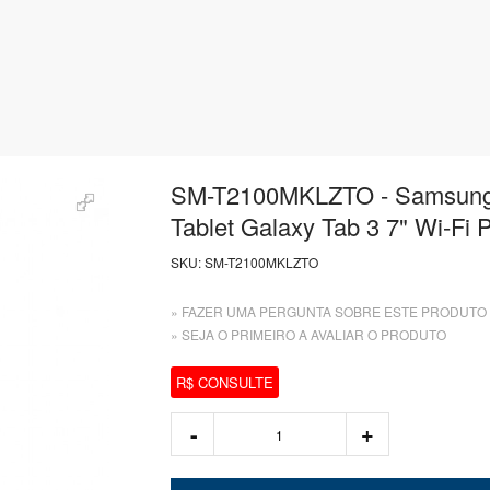
SM-T2100MKLZTO - Samsung
Tablet Galaxy Tab 3 7" Wi-Fi 
SKU:
SM-T2100MKLZTO
» FAZER UMA PERGUNTA SOBRE ESTE PRODUTO
» SEJA O PRIMEIRO A AVALIAR O PRODUTO
R$ CONSULTE