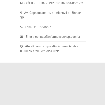
NEGÓCIOS LTDA - CNPJ 17.289.534/0001-82
Av. Copacabana, 177 - Alphaville - Barueri -
SP
Fone: 11 37773227
Email: contato@informaticashop.com.br
Atendimento corporativo/comercial das
09:00 às 17:00 em dias úteis