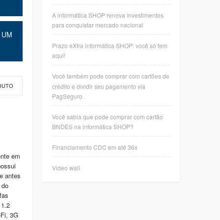
A informática SHOP renova investimentos
para conquistar mercado nacional
 UM
Prazo eXtra informática SHOP: você só tem
aqui!
Você também pode comprar com cartões de
crédito e dividir seu pagamento via
DUTO
PagSeguro.
Você sabia que pode comprar com cartão
BNDES na informática SHOP?
Financiamento CDC em até 36x
ente em
possui
Video wall
e antes
 do
fas
 1.2
Fi, 3G