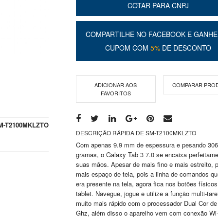
COTAR PARA CNPJ
COMPARTILHE NO FACEBOOK E GANHE
CUPOM COM
5%
DE DESCONTO
ADICIONAR AOS
COMPARAR PRO
FAVORITOS
M-T2100MKLZTO
DESCRIÇÃO RÁPIDA DE SM-T2100MKLZTO
Com apenas 9.9 mm de espessura e pesando 306
gramas, o Galaxy Tab 3 7.0 se encaixa perfeitam
suas mãos. Apesar de mais fino e mais estreito, 
mais espaço de tela, pois a linha de comandos qu
era presente na tela, agora fica nos botões físicos
tablet. Navegue, jogue e utilize a função multi-tare
muito mais rápido com o processador Dual Cor de
Ghz, além disso o aparelho vem com conexão Wi-