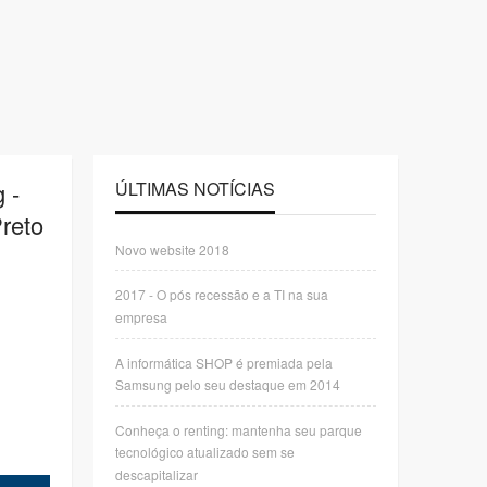
 -
ÚLTIMAS NOTÍCIAS
Preto
Novo website 2018
2017 - O pós recessão e a TI na sua
empresa
A informática SHOP é premiada pela
Samsung pelo seu destaque em 2014
Conheça o renting: mantenha seu parque
tecnológico atualizado sem se
descapitalizar