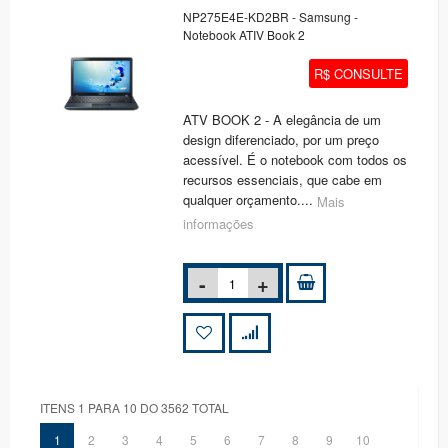
NP275E4E-KD2BR - Samsung -
Notebook ATIV Book 2
R$ CONSULTE
ATV BOOK 2 - A elegância de um
design diferenciado, por um preço
acessível. É o notebook com todos os
recursos essenciais, que cabe em
qualquer orçamento....
Mais
informações
ITENS 1 PARA 10 DO 3562 TOTAL
1
2
3
4
5
6
7
8
9
10