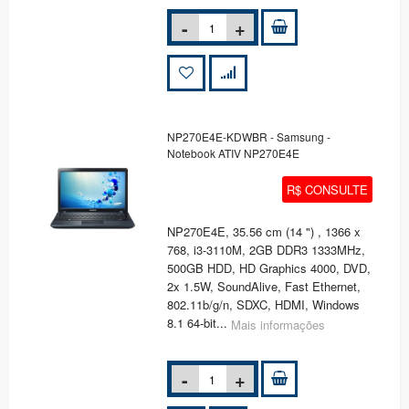
NP270E4E-KDWBR - Samsung -
Notebook ATIV NP270E4E
R$ CONSULTE
NP270E4E, 35.56 cm (14 ") , 1366 x
768, i3-3110M, 2GB DDR3 1333MHz,
500GB HDD, HD Graphics 4000, DVD,
2x 1.5W, SoundAlive, Fast Ethernet,
802.11b/g/n, SDXC, HDMI, Windows
8.1 64-bit...
Mais informações