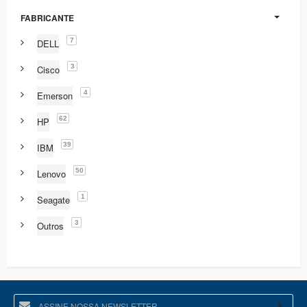
FABRICANTE
7
DELL
3
Cisco
4
Emerson
62
HP
39
IBM
50
Lenovo
1
Seagate
3
Outros