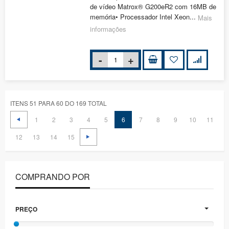
de vídeo Matrox® G200eR2 com 16MB de
memória• Processador Intel Xeon...
Mais
informações
ITENS 51 PARA 60 DO 169 TOTAL
1
2
3
4
5
6
7
8
9
10
11
12
13
14
15
COMPRANDO POR
PREÇO