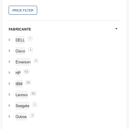
PRICE FILTER
FABRICANTE
7
DELL
3
Cisco
4
Emerson
62
HP
39
IBM
50
Lenovo
1
Seagate
3
Outros