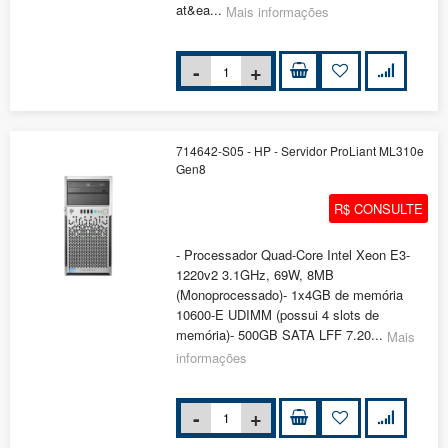
at&ea...
Mais informações
714642-S05 - HP - Servidor ProLiant ML310e
Gen8
R$ CONSULTE
- Processador Quad-Core Intel Xeon E3-
1220v2 3.1GHz, 69W, 8MB
(Monoprocessado)- 1x4GB de memória
10600-E UDIMM (possui 4 slots de
memória)- 500GB SATA LFF 7.20...
Mais
informações