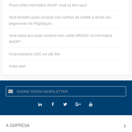
Prazo eXtra informática SHOP: você só tem aqui!
Você também pode comprar com cartões de crédito e dividir seu
pagamento via PagSeguro.
Você sabia que pode comprar com cartão BNDES na informática
SHOP?
Financiamento CDC em até 36x
Video wall
A EMPRESA