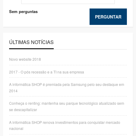
Sem perguntas
PERGUNTAR
ÚLTIMAS NOTÍCIAS
Novo website 2018
2017 - O pós recessão e a TI na sua empresa
A informática SHOP é premiada pela Samsung pelo seu destaque em
2014
Conheça o renting: mantenha seu parque tecnológico atualizado sem
se descapitalizar
A informática SHOP renova investimentos para conquistar mercado
nacional