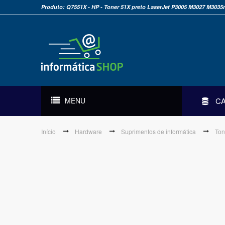
Produto: Q7551X - HP - Toner 51X preto LaserJet P3005 M3027 M303
MENU
C
Início
Hardware
Suprimentos de informática
Ton