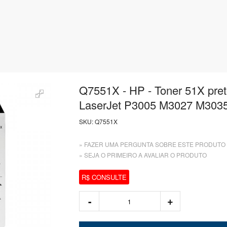
Q7551X - HP - Toner 51X pre
LaserJet P3005 M3027 M303
SKU:
Q7551X
» FAZER UMA PERGUNTA SOBRE ESTE PRODUTO
» SEJA O PRIMEIRO A AVALIAR O PRODUTO
R$ CONSULTE