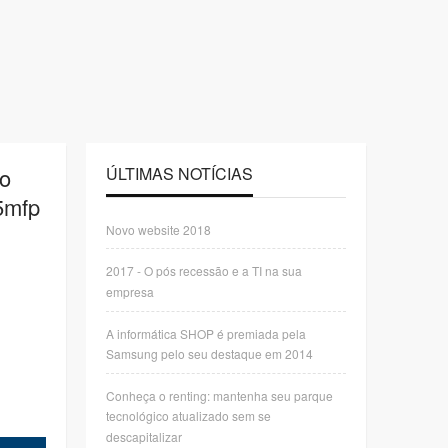
to
ÚLTIMAS NOTÍCIAS
5mfp
Novo website 2018
2017 - O pós recessão e a TI na sua
empresa
A informática SHOP é premiada pela
Samsung pelo seu destaque em 2014
Conheça o renting: mantenha seu parque
tecnológico atualizado sem se
descapitalizar