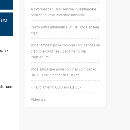
A informática SHOP renova investimentos
para conquistar mercado nacional
 UM
Prazo eXtra informática SHOP: você só tem
aqui!
Você também pode comprar com cartões de
crédito e dividir seu pagamento via
DUTO
PagSeguro.
Você sabia que pode comprar com cartão
BNDES na informática SHOP?
eto com
Financiamento CDC em até 36x
Video wall