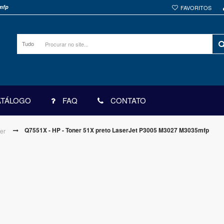
5mfp
FAVORITOS
Tudo
ATÁLOGO
FAQ
CONTATO
Q7551X - HP - Toner 51X preto LaserJet P3005 M3027 M3035mfp
er