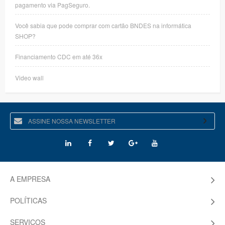
pagamento via PagSeguro.
Você sabia que pode comprar com cartão BNDES na informática
SHOP?
Financiamento CDC em até 36x
Video wall
A EMPRESA
POLÍTICAS
SERVIÇOS