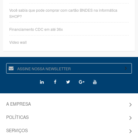
Você sabia que pode comprar com cartão BNDES na informática
SHOP?
Financiamento CDC em até 36x
Video wall
A EMPRESA
POLÍTICAS
SERVIÇOS