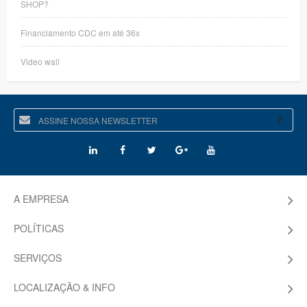
SHOP?
Financiamento CDC em até 36x
Video wall
A EMPRESA
POLÍTICAS
SERVIÇOS
LOCALIZAÇÃO & INFO