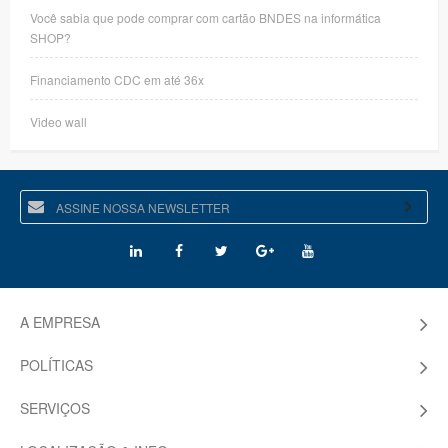
Você sabia que pode comprar com cartão BNDES na informática
SHOP?
Financiamento CDC em até 36x
Video wall
A EMPRESA
POLÍTICAS
SERVIÇOS