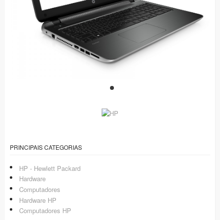
PRINCIPAIS CATEGORIAS
HP - Hewlett Packard
Hardware
Computadores
Hardware HP
Computadores HP