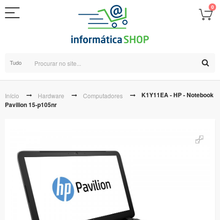
0
Tudo
K1Y11EA - HP - Notebook
Início
Hardware
Computadores
Pavilion 15-p105nr