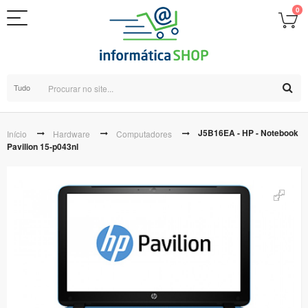
0
Tudo
J5B16EA - HP - Notebook
Início
Hardware
Computadores
Pavilion 15-p043nl