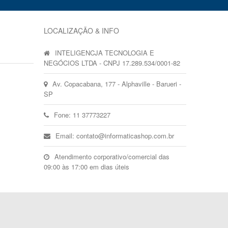
LOCALIZAÇÃO & INFO
INTELIGENCJA TECNOLOGIA E
NEGÓCIOS LTDA - CNPJ 17.289.534/0001-82
Av. Copacabana, 177 - Alphaville - Barueri -
SP
Fone: 11 37773227
Email: contato@informaticashop.com.br
Atendimento corporativo/comercial das
09:00 às 17:00 em dias úteis