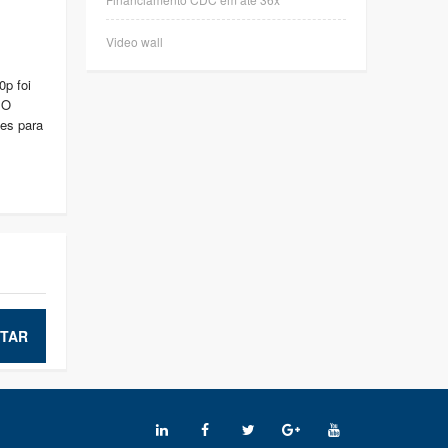
Video wall
0p foi
 O
es para
TAR