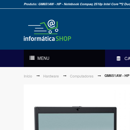
Produto: GM651AW - HP - Notebook Compaq 2510p Intel Core™2 Du
MENU
C
GM651AW - HP 
Início
Hardware
Computadores