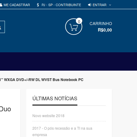
ENTRAR
ME CADASTRAR
PJ - SP - CONTRIBUINTE
0
PROCURAR
CARRINHO
R$0,00
2.1" WXGA DVD+/-RW DL WVST Bus Notebook PC
ÚLTIMAS NOTÍCIAS
 Duo
Novo website 2018
2017 - O pós recessão e a TI na sua
empresa