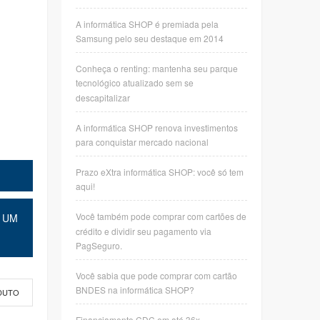
A informática SHOP é premiada pela
Samsung pelo seu destaque em 2014
Conheça o renting: mantenha seu parque
tecnológico atualizado sem se
descapitalizar
A informática SHOP renova investimentos
para conquistar mercado nacional
Prazo eXtra informática SHOP: você só tem
aqui!
Você também pode comprar com cartões de
 UM
crédito e dividir seu pagamento via
PagSeguro.
Você sabia que pode comprar com cartão
BNDES na informática SHOP?
DUTO
Financiamento CDC em até 36x