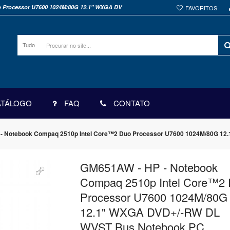
o Processor U7600 1024M/80G 12.1" WXGA DV
FAVORITOS
Tudo
ATÁLOGO
FAQ
CONTATO
- Notebook Compaq 2510p Intel Core™2 Duo Processor U7600 1024M/80G 1
GM651AW - HP - Notebook
Compaq 2510p Intel Core™2
Processor U7600 1024M/80G
12.1" WXGA DVD+/-RW DL
WVST Bus Notebook PC