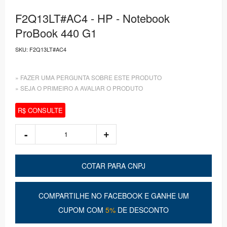
F2Q13LT#AC4 - HP - Notebook
ProBook 440 G1
SKU:
F2Q13LT#AC4
» FAZER UMA PERGUNTA SOBRE ESTE PRODUTO
» SEJA O PRIMEIRO A AVALIAR O PRODUTO
R$ CONSULTE
COTAR PARA CNPJ
COMPARTILHE NO FACEBOOK E GANHE UM
CUPOM COM
5%
DE DESCONTO