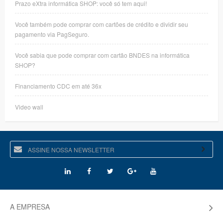
Prazo eXtra informática SHOP: você só tem aqui!
Você também pode comprar com cartões de crédito e dividir seu
pagamento via PagSeguro.
Você sabia que pode comprar com cartão BNDES na informática
SHOP?
Financiamento CDC em até 36x
Video wall
A EMPRESA