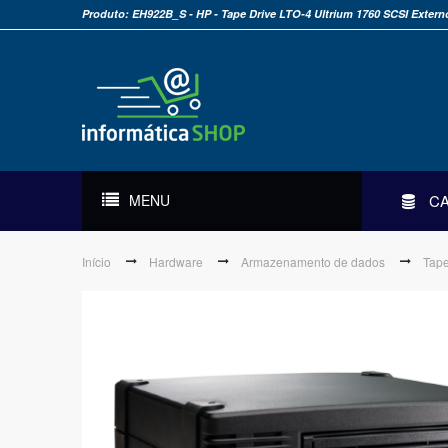
Produto: EH922B_S - HP - Tape Drive LTO-4 Ultrium 1760 SCSI Extern
MENU
C
Início
Hardware
Armazenamento de dados
Tape