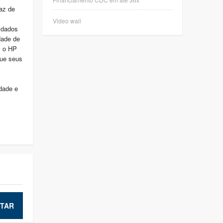
az de
Video wall
e dados
dade de
 o HP
que seus
dade e
TAR