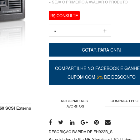
» SEJA O PRIMEIRO A AVALIAR O PRODUTO
R$ CONSULTE
COTAR PARA CNPJ
COMPARTILHE NO FACEBOOK E GANHE
CUPOM COM
5%
DE DESCONTO
ADICIONAR AOS
COMPARAR PRO
FAVORITOS
760 SCSI Externo
DESCRIÇÃO RÁPIDA DE EH922B_S
As unidades de fita HP StoreEver LTO Ultrium