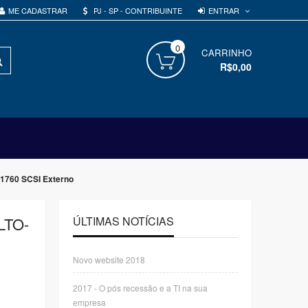
ENTRAR
ME CADASTRAR
PJ - SP - CONTRIBUINTE
0
PROCURAR
CARRINHO
R$0,00
 1760 SCSI Externo
LTO-
ÚLTIMAS NOTÍCIAS
Novo website 2018
2017 - O pós recessão e a TI na sua
empresa