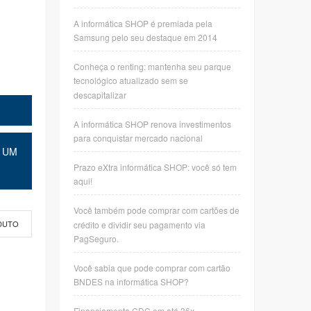
A informática SHOP é premiada pela
Samsung pelo seu destaque em 2014
Conheça o renting: mantenha seu parque
tecnológico atualizado sem se
descapitalizar
A informática SHOP renova investimentos
para conquistar mercado nacional
 UM
Prazo eXtra informática SHOP: você só tem
aqui!
Você também pode comprar com cartões de
crédito e dividir seu pagamento via
DUTO
PagSeguro.
Você sabia que pode comprar com cartão
BNDES na informática SHOP?
Financiamento CDC em até 36x