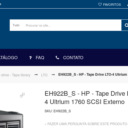
o
FAVORITOS
Tudo
ATÁLOGO
FAQ
CONTATO
EH922B_S - HP - Tape Drive LTO-4 Ultrium
 drive - Tape library
LTO
EH922B_S - HP - Tape Drive 
4 Ultrium 1760 SCSI Externo
SKU:
EH922B_S
» FAZER UMA PERGUNTA SOBRE ESTE PRODUTO