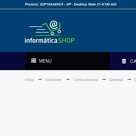
Produto: E2P19AA#AC4 - HP - Desktop Slate 21-K100 AIO
MENU
C
Início
Hardware
Computadores
Desktop