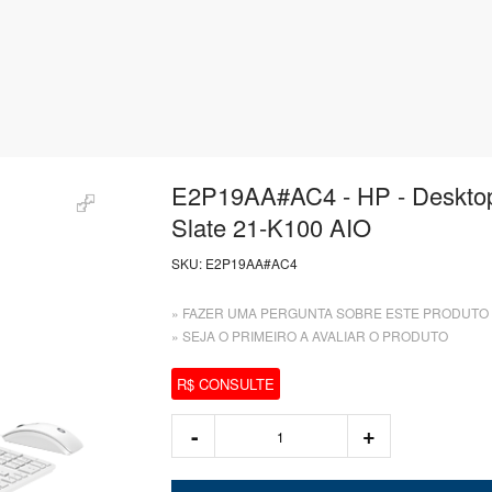
E2P19AA#AC4 - HP - Deskto
Slate 21-K100 AIO
SKU:
E2P19AA#AC4
» FAZER UMA PERGUNTA SOBRE ESTE PRODUTO
» SEJA O PRIMEIRO A AVALIAR O PRODUTO
R$ CONSULTE