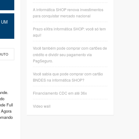
A informática SHOP renova investimentos
para conquistar mercado nacional
 UM
Prazo eXtra informática SHOP: você só tem
aqui!
Você também pode comprar com cartões de
crédito e dividir seu pagamento via
DUTO
PagSeguro.
Você sabia que pode comprar com cartão
BNDES na informática SHOP?
ande.
Financiamento CDC em até 36x
údo
de Full
Video wall
. Agora
comando