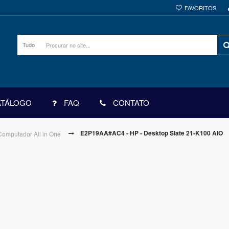
FAVORITOS
Tudo
ATÁLOGO
FAQ
CONTATO
E2P19AA#AC4 - HP - Desktop Slate 21-K100 AIO
Computador All in One