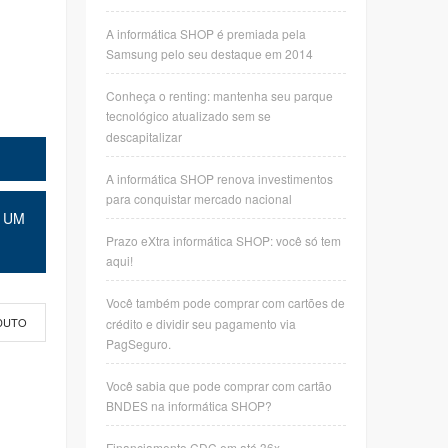
A informática SHOP é premiada pela
Samsung pelo seu destaque em 2014
Conheça o renting: mantenha seu parque
tecnológico atualizado sem se
descapitalizar
A informática SHOP renova investimentos
para conquistar mercado nacional
 UM
Prazo eXtra informática SHOP: você só tem
aqui!
Você também pode comprar com cartões de
crédito e dividir seu pagamento via
DUTO
PagSeguro.
Você sabia que pode comprar com cartão
BNDES na informática SHOP?
Financiamento CDC em até 36x