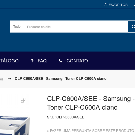
FAVORITOS
Tudo
ATÁLOGO
FAQ
CONTATO
CLP-C600A/SEE - Samsung - Toner CLP-C600A ciano
er
CLP-C600A/SEE - Samsung -
Toner CLP-C600A ciano
SKU:
CLP-C600A/SEE
» FAZER UMA PERGUNTA SOBRE ESTE PRODUTO