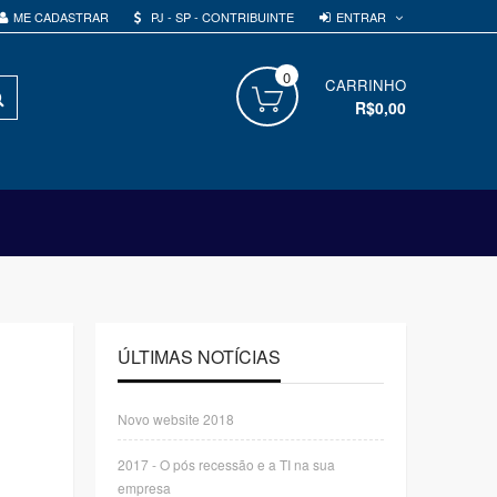
ENTRAR
ME CADASTRAR
PJ - SP - CONTRIBUINTE
0
PROCURAR
CARRINHO
R$0,00
ÚLTIMAS NOTÍCIAS
Novo website 2018
2017 - O pós recessão e a TI na sua
empresa