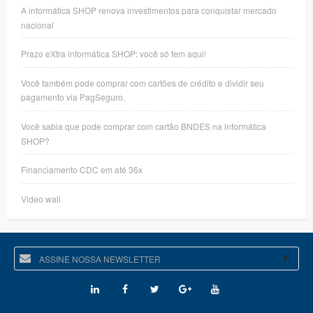
A informática SHOP renova investimentos para conquistar mercado
nacional
Prazo eXtra informática SHOP: você só tem aqui!
Você também pode comprar com cartões de crédito e dividir seu
pagamento via PagSeguro.
Você sabia que pode comprar com cartão BNDES na informática
SHOP?
Financiamento CDC em até 36x
Video wall