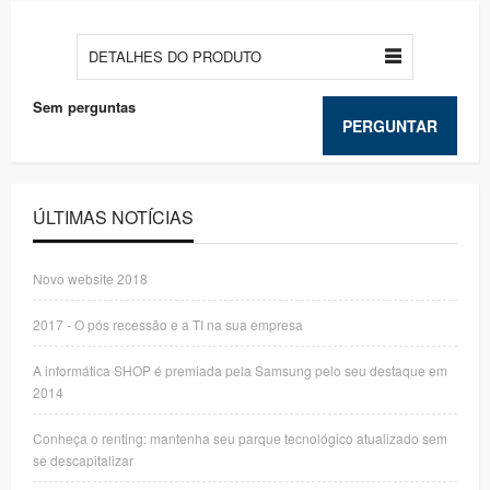
DETALHES DO PRODUTO
Sem perguntas
PERGUNTAR
ÚLTIMAS NOTÍCIAS
Novo website 2018
2017 - O pós recessão e a TI na sua empresa
A informática SHOP é premiada pela Samsung pelo seu destaque em
2014
Conheça o renting: mantenha seu parque tecnológico atualizado sem
se descapitalizar