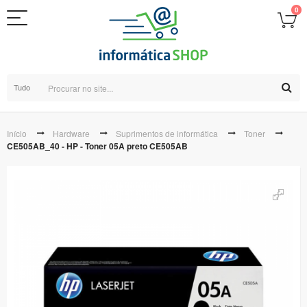
0
Tudo
Início
Hardware
Suprimentos de informática
Toner
CE505AB_40 - HP - Toner 05A preto CE505AB