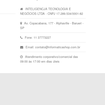
INTELIGENCJA TECNOLOGIA E
NEGÓCIOS LTDA - CNPJ 17.289.534/0001-82
Av. Copacabana, 177 - Alphaville - Barueri -
SP
Fone: 11 37773227
Email: contato@informaticashop.com.br
Atendimento corporativo/comercial das
09:00 às 17:00 em dias úteis