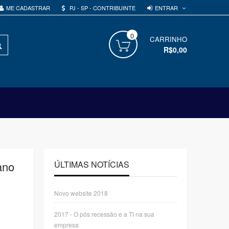
ENTRAR
ME CADASTRAR
PJ - SP - CONTRIBUINTE
0
PROCURAR
CARRINHO
R$0,00
ano
ÚLTIMAS NOTÍCIAS
Novo website 2018
2017 - O pós recessão e a TI na sua
empresa