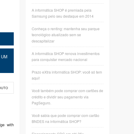
A informática SHOP é premiada pela
Samsung pelo seu destaque em 2014
Conheça o renting: mantenha seu parque
tecnológico atualizado sem se
descapitalizar
A informática SHOP renova investimentos
 UM
para conquistar mercado nacional
Prazo eXtra informática SHOP: você só tem
aqui!
DUTO
Você também pode comprar com cartões de
crédito e dividir seu pagamento via
PagSeguro.
Você sabia que pode comprar com cartão
BNDES na informática SHOP?
ge with
Financiamento CDC em até 36x