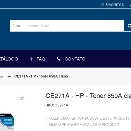
FAVORITOS
Tudo
ATÁLOGO
FAQ
CONTATO
CE271A - HP - Toner 650A ciano
er
CE271A - HP - Toner 650A ci
SKU:
CE271A
» FAZER UMA PERGUNTA SOBRE ESTE PRODUTO
» SEJA O PRIMEIRO A AVALIAR O PRODUTO