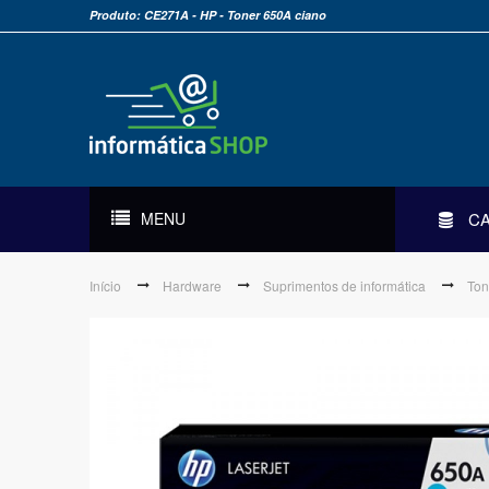
Produto: CE271A - HP - Toner 650A ciano
MENU
C
Início
Hardware
Suprimentos de informática
Ton