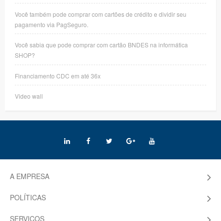
Você também pode comprar com cartões de crédito e dividir seu
pagamento via PagSeguro.
Você sabia que pode comprar com cartão BNDES na informática
SHOP?
Financiamento CDC em até 36x
Video wall
A EMPRESA
POLÍTICAS
SERVIÇOS