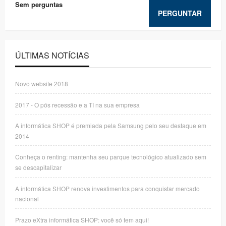
Sem perguntas
PERGUNTAR
ÚLTIMAS NOTÍCIAS
Novo website 2018
2017 - O pós recessão e a TI na sua empresa
A informática SHOP é premiada pela Samsung pelo seu destaque em
2014
Conheça o renting: mantenha seu parque tecnológico atualizado sem
se descapitalizar
A informática SHOP renova investimentos para conquistar mercado
nacional
Prazo eXtra informática SHOP: você só tem aqui!