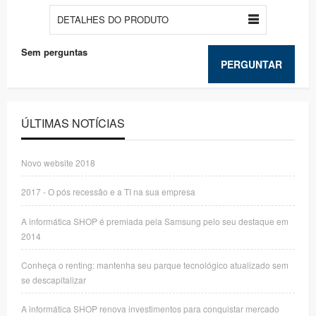
DETALHES DO PRODUTO
Sem perguntas
PERGUNTAR
ÚLTIMAS NOTÍCIAS
Novo website 2018
2017 - O pós recessão e a TI na sua empresa
A informática SHOP é premiada pela Samsung pelo seu destaque em
2014
Conheça o renting: mantenha seu parque tecnológico atualizado sem
se descapitalizar
A informática SHOP renova investimentos para conquistar mercado