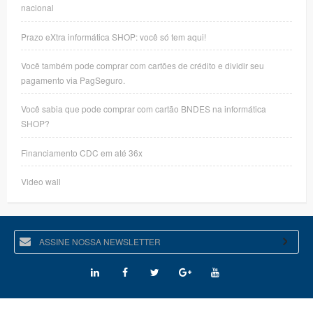
nacional
Prazo eXtra informática SHOP: você só tem aqui!
Você também pode comprar com cartões de crédito e dividir seu
pagamento via PagSeguro.
Você sabia que pode comprar com cartão BNDES na informática
SHOP?
Financiamento CDC em até 36x
Video wall