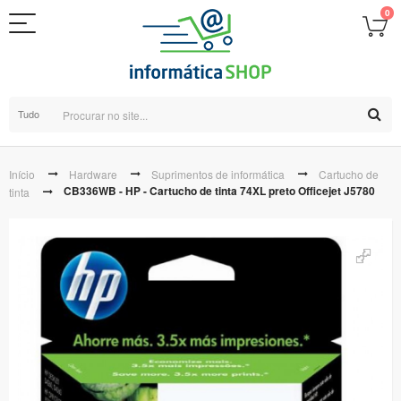
0
Tudo
Início
Hardware
Suprimentos de informática
Cartucho de
CB336WB - HP - Cartucho de tinta 74XL preto Officejet J5780
tinta