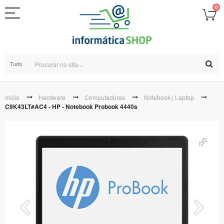
0
Tudo
Início
Hardware
Computadores
Notebook | Laptop
C9K43LT#AC4 - HP - Notebook Probook 4440s