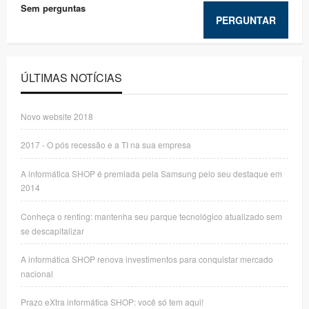
Sem perguntas
PERGUNTAR
ÚLTIMAS NOTÍCIAS
Novo website 2018
2017 - O pós recessão e a TI na sua empresa
A informática SHOP é premiada pela Samsung pelo seu destaque em
2014
Conheça o renting: mantenha seu parque tecnológico atualizado sem
se descapitalizar
A informática SHOP renova investimentos para conquistar mercado
nacional
Prazo eXtra informática SHOP: você só tem aqui!