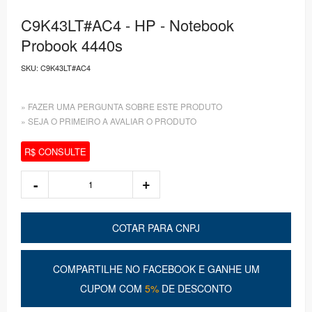
C9K43LT#AC4 - HP - Notebook
Probook 4440s
SKU:
C9K43LT#AC4
» FAZER UMA PERGUNTA SOBRE ESTE PRODUTO
» SEJA O PRIMEIRO A AVALIAR O PRODUTO
R$ CONSULTE
COTAR PARA CNPJ
COMPARTILHE NO FACEBOOK E GANHE UM
CUPOM COM
5%
DE DESCONTO