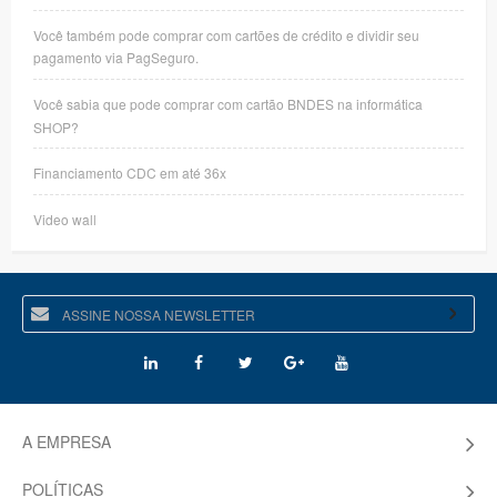
Você também pode comprar com cartões de crédito e dividir seu
pagamento via PagSeguro.
Você sabia que pode comprar com cartão BNDES na informática
SHOP?
Financiamento CDC em até 36x
Video wall
A EMPRESA
POLÍTICAS