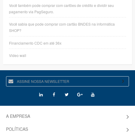
Você também pode comprar com cartões de crédito e dividir seu
pagamento via PagSeguro.
Você sabia que pode comprar com cartão BNDES na informática
SHOP?
Financiamento CDC em até 36x
Video wall
A EMPRESA
POLÍTICAS