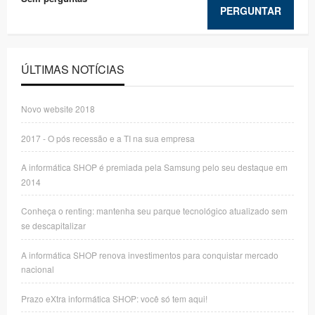
PERGUNTAR
ÚLTIMAS NOTÍCIAS
Novo website 2018
2017 - O pós recessão e a TI na sua empresa
A informática SHOP é premiada pela Samsung pelo seu destaque em
2014
Conheça o renting: mantenha seu parque tecnológico atualizado sem
se descapitalizar
A informática SHOP renova investimentos para conquistar mercado
nacional
Prazo eXtra informática SHOP: você só tem aqui!