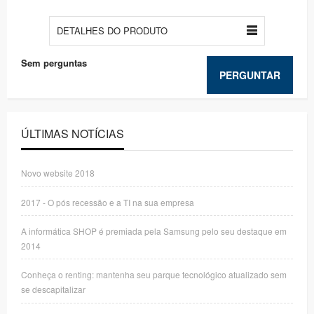
DETALHES DO PRODUTO
Sem perguntas
PERGUNTAR
ÚLTIMAS NOTÍCIAS
Novo website 2018
2017 - O pós recessão e a TI na sua empresa
A informática SHOP é premiada pela Samsung pelo seu destaque em
2014
Conheça o renting: mantenha seu parque tecnológico atualizado sem
se descapitalizar