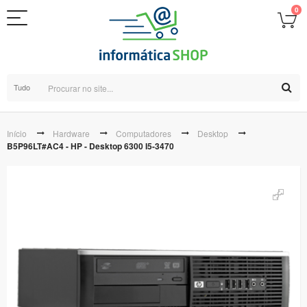
0
Tudo
Início
Hardware
Computadores
Desktop
B5P96LT#AC4 - HP - Desktop 6300 I5-3470