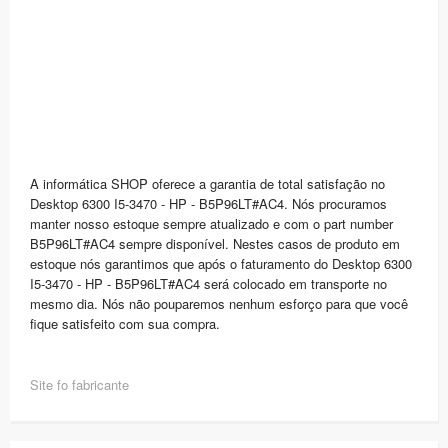
A informática SHOP oferece a garantia de total satisfação no
Desktop 6300 I5-3470 - HP - B5P96LT#AC4. Nós procuramos
manter nosso estoque sempre atualizado e com o part number
B5P96LT#AC4 sempre disponível. Nestes casos de produto em
estoque nós garantimos que após o faturamento do Desktop 6300
I5-3470 - HP - B5P96LT#AC4 será colocado em transporte no
mesmo dia. Nós não pouparemos nenhum esforço para que você
fique satisfeito com sua compra.
Site fo fabricante