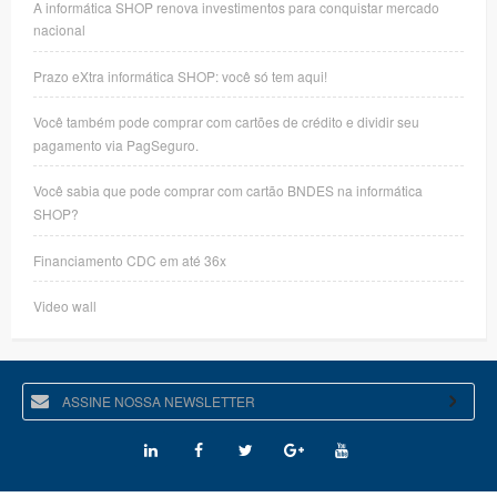
A informática SHOP renova investimentos para conquistar mercado
nacional
Prazo eXtra informática SHOP: você só tem aqui!
Você também pode comprar com cartões de crédito e dividir seu
pagamento via PagSeguro.
Você sabia que pode comprar com cartão BNDES na informática
SHOP?
Financiamento CDC em até 36x
Video wall