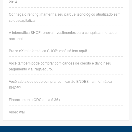
2014
Conheça o renting: mantenha seu parque tecnológico atualizado sem
se descapitalizar
A informática SHOP renova investimentos para conquistar mercado
nacional
Prazo eXtra informática SHOP: você só tem aqui!
Você também pode comprar com cartões de crédito e dividir seu
pagamento via PagSeguro.
Você sabia que pode comprar com cartão BNDES na informática
SHOP?
Financiamento CDC em até 36x
Video wall