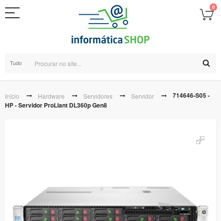
0
Tudo
714646-S05 -
Início
Hardware
Servidores
Servidor
HP - Servidor ProLiant DL360p Gen8