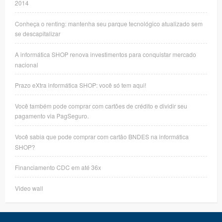
2014
Conheça o renting: mantenha seu parque tecnológico atualizado sem
se descapitalizar
A informática SHOP renova investimentos para conquistar mercado
nacional
Prazo eXtra informática SHOP: você só tem aqui!
Você também pode comprar com cartões de crédito e dividir seu
pagamento via PagSeguro.
Você sabia que pode comprar com cartão BNDES na informática
SHOP?
Financiamento CDC em até 36x
Video wall