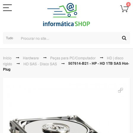
0
Tudo
Início
Hardware
Peças para PC/Computador
HD | disco
507614-B21 - HP - HD 1TB SAS Hot-
rígido
HD SAS - Disco SAS
Plug