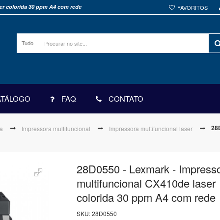
er colorida 30 ppm A4 com rede
FAVORITOS
Tudo
ATÁLOGO
FAQ
CONTATO
28
a
Impressora multifuncional
Impressora multifuncional laser
28D0550 - Lexmark - Impress
multifuncional CX410de laser
colorida 30 ppm A4 com rede
SKU:
28D0550