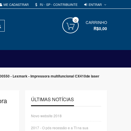
ENTRAR
ME CADASTRAR
PJ - SP - CONTRIBUINTE
0
PROCURAR
CARRINHO
R$0,00
D0550 - Lexmark - Impressora multifuncional CX410de laser
ora
ÚLTIMAS NOTÍCIAS
Novo website 2018
2017 - O pós recessão e a TI na sua