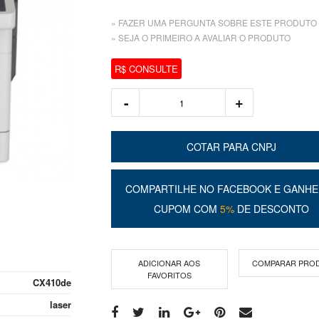
» FAZER UMA PERGUNTA SOBRE ESTE PRODUTO
» SEJA O PRIMEIRO A AVALIAR O PRODUTO
R$ CONSULTE
COTAR PARA CNPJ
COMPARTILHE NO FACEBOOK E GANHE
CUPOM COM
5%
DE DESCONTO
ADICIONAR AOS
COMPARAR PRO
FAVORITOS
CX410de
laser