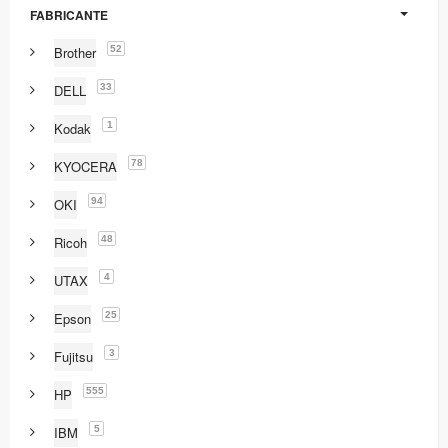
FABRICANTE
52
Brother
33
DELL
1
Kodak
78
KYOCERA
94
OKI
48
Ricoh
4
UTAX
25
Epson
3
Fujitsu
555
HP
5
IBM