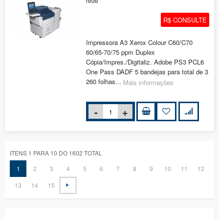
rede
R$ CONSULTE
Impressora A3 Xerox Colour C60/C70
60/65-70/75 ppm Duplex
Cópia/Impres./Digitaliz. Adobe PS3 PCL6
One Pass DADF 5 bandejas para total de 3
260 folhas...
Mais informações
ITENS 1 PARA 10 DO 1602 TOTAL
1
2
3
4
5
6
7
8
9
10
11
12
13
14
15