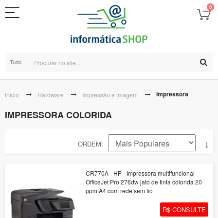
0
Tudo
Impressora
Início
Hardware
Impressão e imagem
IMPRESSORA COLORIDA
ORDEM
CR770A - HP - Impressora multifuncional
OfficeJet Pro 276dw jato de tinta colorida 20
ppm A4 com rede sem fio
R$ CONSULTE