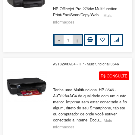
HP Officejet Pro 276dw Multifunction
Print/Fax/Scan/Copy/Web...
Mais
informações
A9T82A#AC4 - HP - Multifuncional 3546
R$ CONSULTE
Tenha uma Multifuncional HP 3546 -
A9T82A#AC4 de qualidade com um custo
menor. Imprima sem estar conectado a fio
algum, direto do seu Smartphone, tablete
ou computador de onde você estiver
conectado a interne. Docu...
Mais
informações