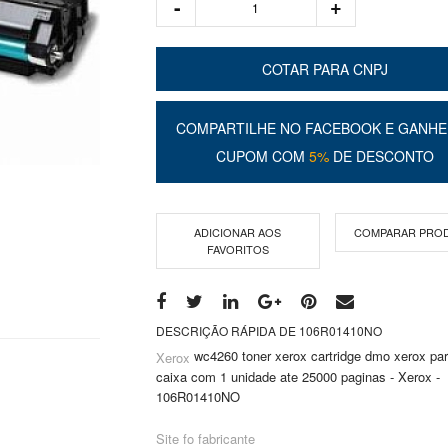
COTAR PARA CNPJ
COMPARTILHE NO FACEBOOK E GANHE
CUPOM COM
5%
DE DESCONTO
ADICIONAR AOS
COMPARAR PRO
FAVORITOS
DESCRIÇÃO RÁPIDA DE 106R01410NO
wc4260 toner xerox cartridge dmo xerox pa
Xerox
caixa com 1 unidade ate 25000 paginas - Xerox -
106R01410NO
Site fo fabricante