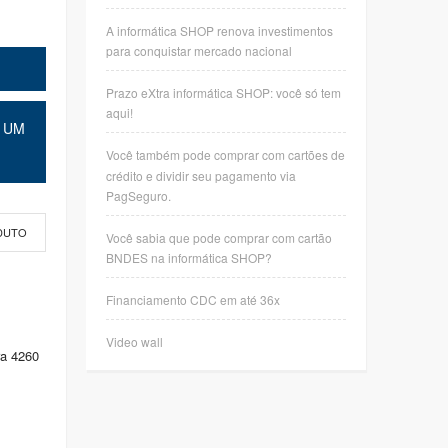
A informática SHOP renova investimentos
para conquistar mercado nacional
Prazo eXtra informática SHOP: você só tem
aqui!
 UM
Você também pode comprar com cartões de
crédito e dividir seu pagamento via
PagSeguro.
DUTO
Você sabia que pode comprar com cartão
BNDES na informática SHOP?
Financiamento CDC em até 36x
Video wall
ra 4260