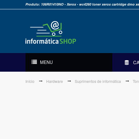
Produto: 106R01410NO - Xerox - wc4260 toner xerox cartridge dmo xe
MENU
C
Início
Hardware
Suprimentos de informática
Ton