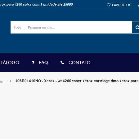
rox para 4260 caixa com 1 unidade ate 25000
FAVORITOS
Tudo
ATÁLOGO
FAQ
CONTATO
106R01410NO - Xerox - wc4260 toner xerox cartridge dmo xerox para
er