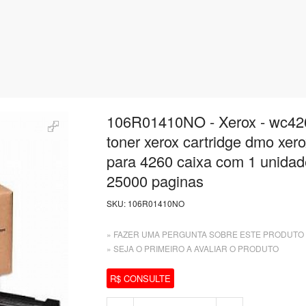
106R01410NO - Xerox - wc42
toner xerox cartridge dmo xero
para 4260 caixa com 1 unidad
25000 paginas
SKU:
106R01410NO
» FAZER UMA PERGUNTA SOBRE ESTE PRODUTO
» SEJA O PRIMEIRO A AVALIAR O PRODUTO
R$ CONSULTE