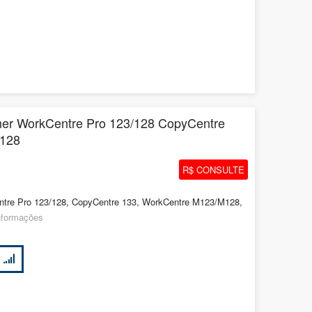
ner WorkCentre Pro 123/128 CopyCentre
128
R$ CONSULTE
ntre Pro 123/128, CopyCentre 133, WorkCentre M123/M128,
nformações