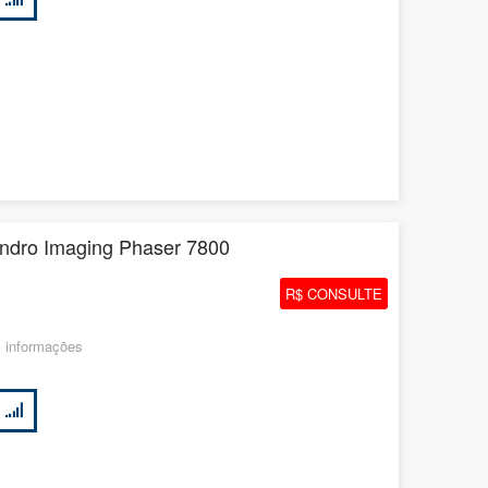
indro Imaging Phaser 7800
R$ CONSULTE
 informações