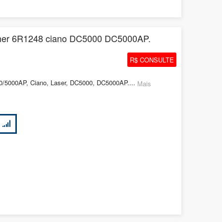
oner 6R1248 ciano DC5000 DC5000AP.
R$ CONSULTE
/5000AP, Ciano, Laser, DC5000, DC5000AP....
Mais