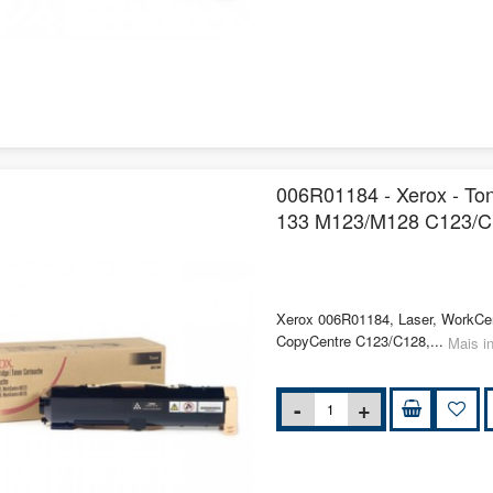
006R01184 - Xerox - To
133 M123/M128 C123/C
Xerox 006R01184, Laser, WorkCe
CopyCentre C123/C128,...
Mais i