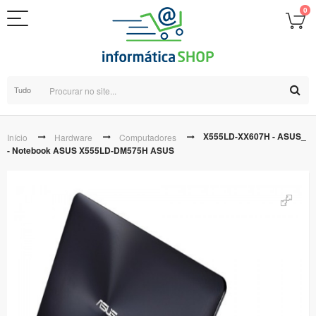
0
Tudo
X555LD-XX607H - ASUS_
Início
Hardware
Computadores
- Notebook ASUS X555LD-DM575H ASUS