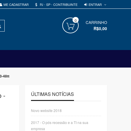
ENTRAR
ME CADASTRAR
PJ - SP - CONTRIBUINTE
0
PROCURAR
CARRINHO
R$0,00
0-48tt
 -
ÚLTIMAS NOTÍCIAS
Novo website 2018
2017 - O pós recessão e a TI na sua
empresa