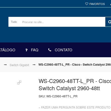
FAVORITOS
Tudo
ATÁLOGO
FAQ
CONTATO
WS-C2960-48TT-L_PR - Cisco - Switch Catalyst 296
h
Switch Gigabit
WS-C2960-48TT-L_PR - Cisco
Switch Catalyst 2960-48tt
SKU:
WS-C2960-48TT-L_PR
» FAZER UMA PERGUNTA SOBRE ESTE PRODUTO