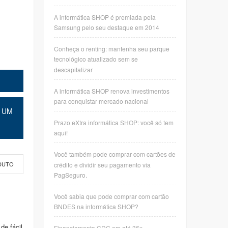
A informática SHOP é premiada pela
Samsung pelo seu destaque em 2014
Conheça o renting: mantenha seu parque
tecnológico atualizado sem se
descapitalizar
A informática SHOP renova investimentos
para conquistar mercado nacional
 UM
Prazo eXtra informática SHOP: você só tem
aqui!
Você também pode comprar com cartões de
crédito e dividir seu pagamento via
DUTO
PagSeguro.
Você sabia que pode comprar com cartão
BNDES na informática SHOP?
de fácil
Financiamento CDC em até 36x