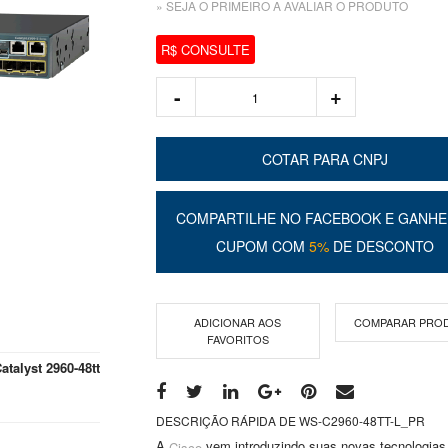
» SEJA O PRIMEIRO A AVALIAR O PRODUTO
R$ CONSULTE
COTAR PARA CNPJ
COMPARTILHE NO FACEBOOK E GANHE
CUPOM COM
5%
DE DESCONTO
ADICIONAR AOS
COMPARAR PRO
FAVORITOS
atalyst 2960-48tt
DESCRIÇÃO RÁPIDA DE WS-C2960-48TT-L_PR
A
vem introduzindo suas novas tecnologias 
Cisco