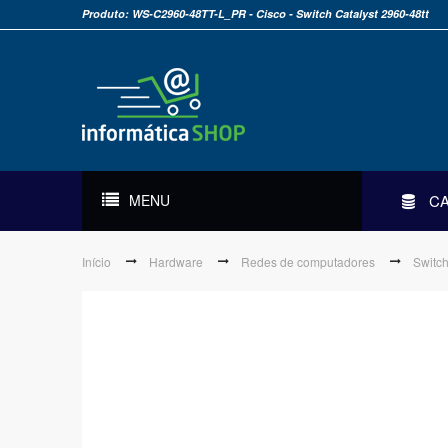
Produto: WS-C2960-48TT-L_PR - Cisco - Switch Catalyst 2960-48tt
MENU
C
Início
Hardware
Redes de computadores
Switc