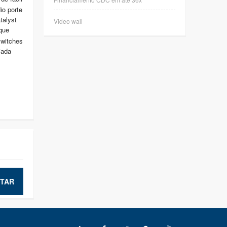
io porte
talyst
Video wall
que
switches
iada
TAR