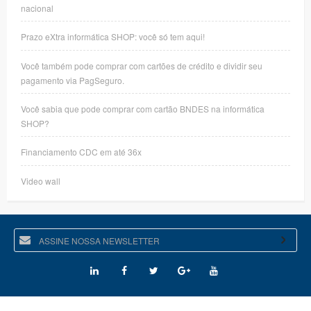
nacional
Prazo eXtra informática SHOP: você só tem aqui!
Você também pode comprar com cartões de crédito e dividir seu
pagamento via PagSeguro.
Você sabia que pode comprar com cartão BNDES na informática
SHOP?
Financiamento CDC em até 36x
Video wall