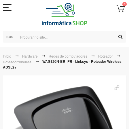
0
Tudo
Início
Hardware
Redes de computadores
Roteador
WAG120N-BR_PR - Linksys - Roteador Wireless
Roteador wireless
ADSL2+