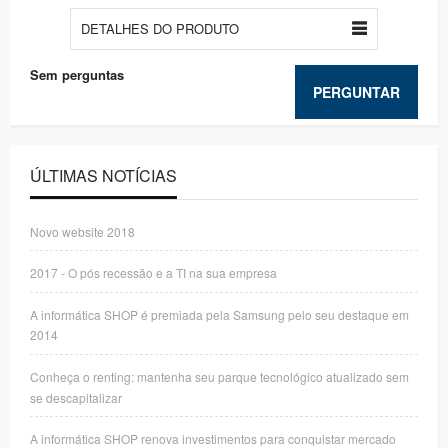
DETALHES DO PRODUTO
Sem perguntas
PERGUNTAR
ÚLTIMAS NOTÍCIAS
Novo website 2018
2017 - O pós recessão e a TI na sua empresa
A informática SHOP é premiada pela Samsung pelo seu destaque em
2014
Conheça o renting: mantenha seu parque tecnológico atualizado sem
se descapitalizar
A informática SHOP renova investimentos para conquistar mercado