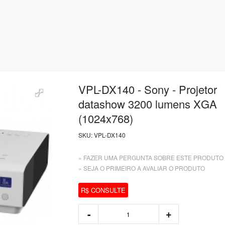
VPL-DX140 - Sony - Projetor
datashow 3200 lumens XGA
(1024x768)
SKU:
VPL-DX140
» FAZER UMA PERGUNTA SOBRE ESTE PRODUTO
» SEJA O PRIMEIRO A AVALIAR O PRODUTO
R$ CONSULTE