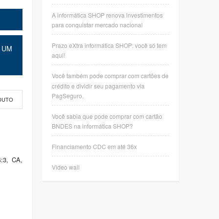
A informática SHOP renova investimentos
para conquistar mercado nacional
Prazo eXtra informática SHOP: você só tem
 UM
aqui!
Você também pode comprar com cartões de
crédito e dividir seu pagamento via
PagSeguro.
DUTO
Você sabia que pode comprar com cartão
BNDES na informática SHOP?
Financiamento CDC em até 36x
:3, CA,
Video wall