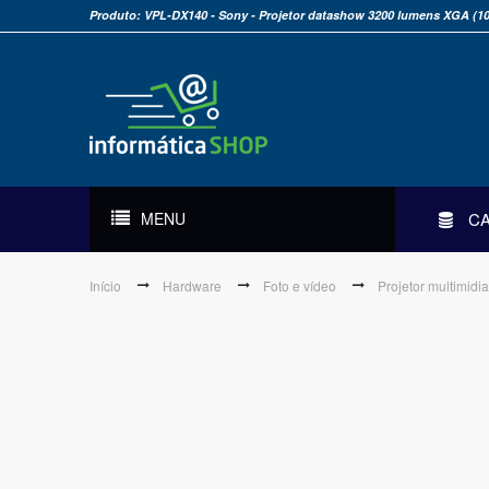
Produto: VPL-DX140 - Sony - Projetor datashow 3200 lumens XGA (1
MENU
C
Início
Hardware
Foto e vídeo
Projetor multimidi