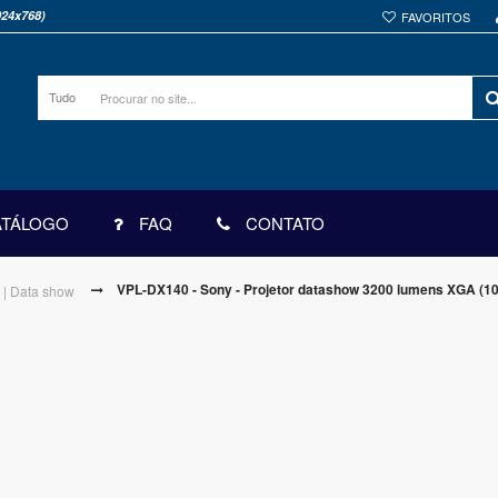
024x768)
FAVORITOS
Tudo
ATÁLOGO
FAQ
CONTATO
VPL-DX140 - Sony - Projetor datashow 3200 lumens XGA (1
a | Data show