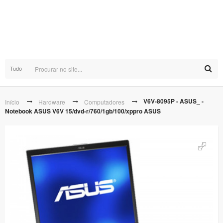
Tudo
V6V-8095P - ASUS_ -
Início
Hardware
Computadores
Notebook ASUS V6V 15/dvd-r/760/1gb/100/xppro ASUS