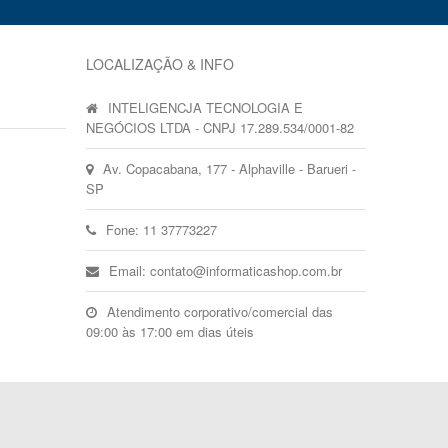
LOCALIZAÇÃO & INFO
INTELIGENCJA TECNOLOGIA E
NEGÓCIOS LTDA - CNPJ 17.289.534/0001-82
Av. Copacabana, 177 - Alphaville - Barueri -
SP
Fone: 11 37773227
Email: contato@informaticashop.com.br
Atendimento corporativo/comercial das
09:00 às 17:00 em dias úteis