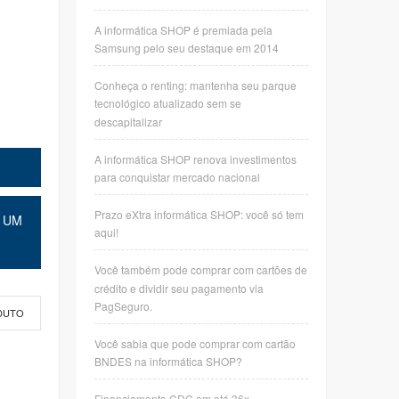
A informática SHOP é premiada pela
Samsung pelo seu destaque em 2014
Conheça o renting: mantenha seu parque
tecnológico atualizado sem se
descapitalizar
A informática SHOP renova investimentos
para conquistar mercado nacional
Prazo eXtra informática SHOP: você só tem
 UM
aqui!
Você também pode comprar com cartões de
crédito e dividir seu pagamento via
PagSeguro.
DUTO
Você sabia que pode comprar com cartão
BNDES na informática SHOP?
Financiamento CDC em até 36x