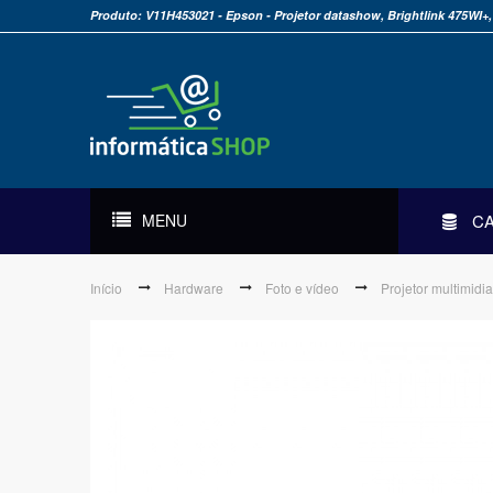
Produto: V11H453021 - Epson - Projetor datashow, Brightlink 475WI
MENU
C
Início
Hardware
Foto e vídeo
Projetor multimidi