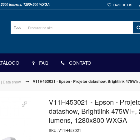
+, 2600 lumens, 1280x800 WXGA
FAVORITOS
Tudo
ATÁLOGO
FAQ
CONTATO
V11H453021 - Epson - Projetor datashow, Brightlink 475WI
a | Data show
V11H453021 - Epson - Projet
datashow, Brightlink 475WI+,
lumens, 1280x800 WXGA
SKU:
V11H453021