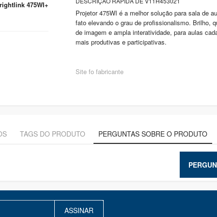
DESCRIÇÃO RÁPIDA DE V11H453021
rightlink 475WI+
Projetor 475WI é a melhor solução para sala de au
fato elevando o grau de profissionalismo. Brilho, q
de imagem e ampla interatividade, para aulas cad
mais produtivas e participativas.
Site fo fabricante
OS
TAGS DO PRODUTO
PERGUNTAS SOBRE O PRODUTO
PERGUN
ASSINAR