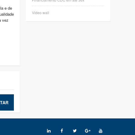
la e de
Video wall
ualidade
a vez
TAR