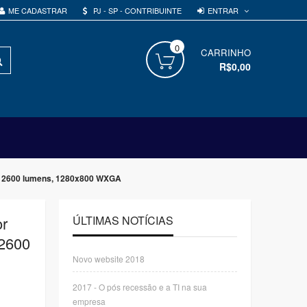
ENTRAR
ME CADASTRAR
PJ - SP - CONTRIBUINTE
0
PROCURAR
CARRINHO
R$0,00
+, 2600 lumens, 1280x800 WXGA
or
ÚLTIMAS NOTÍCIAS
 2600
Novo website 2018
2017 - O pós recessão e a TI na sua
empresa